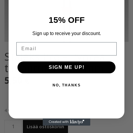
15% OFF
Sign up to receive your discount.
Email
Staleks Pro – Pyöreä
timanttiterä 3,5 mm
SIGN ME UP!
5,50
€
Sis. Alv 25,5%
NO, THANKS
4 varastossa
Staleks
Lisää ostoskoriin
Pro