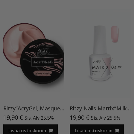
Ritzy”AcryGel, Masque Pink”15ml TPO-VAPAA
Ritzy Nails Matrix”Milky Rose” rakennegeeli, 04 9ml, Bottle builder gel
19,90
€
19,90
€
Sis. Alv 25,5%
Sis. Alv 25,5%
Lisää ostoskoriin
Lisää ostoskoriin