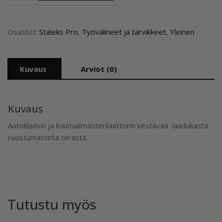
-
Pyöreä
timanttiterä
Osastot:
Staleks Pro
,
Työvälineet ja tarvikkeet
,
Yleinen
3,5
mm
määrä
Kuvaus
Arviot (0)
Kuvaus
Autoklaavin ja kuumailmasterilaattorin kestävää laadukasta
ruostumatonta terästä.
Tutustu myös