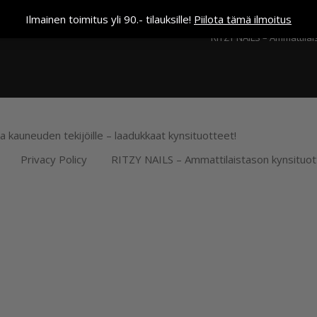
Kassa
Ilmainen toimitus yli 90.- tilauksille!
Piilota tämä ilmoitus
RITZY NAILS – Ammattilai
ja kauneuden tekijöille – laadukkaat kynsituotteet!
Privacy Policy
RITZY NAILS – Ammattilaistason kynsituot