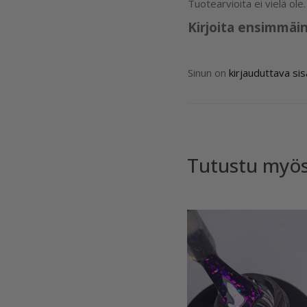
Tuotearvioita ei vielä ole.
Kirjoita ensimmäin
Sinun on
kirjauduttava si
Tutustu myö