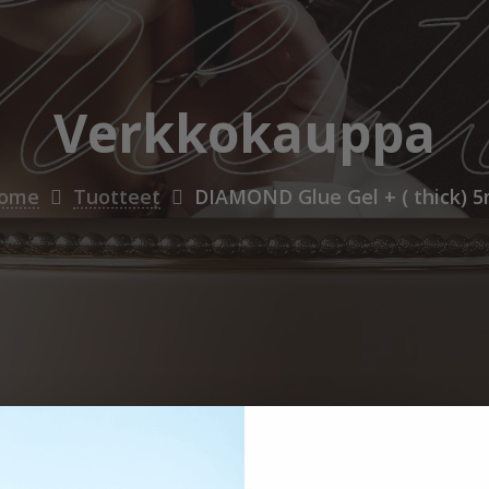
Verkkokauppa
ome
Tuotteet
DIAMOND Glue Gel + ( thick) 5