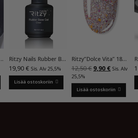
Nails Galaxy ”Rainbow” 8ml
Ritzy Nails Rubber Base Gel Clear 15ml UV/LED geelilakka base coat 🔥 Best Seller!
Ritzy”Dolce Vita” 185 ,9ml TPO vapaa
Alkuperäinen
Nykyinen
19,90
€
12,50
€
9,90
€
1
Sis. Alv 25,5%
Sis. Alv
hinta
hinta
25,5%
Lisää ostoskoriin
oli:
on:
12,50 €.
9,90 €.
Lisää ostoskoriin