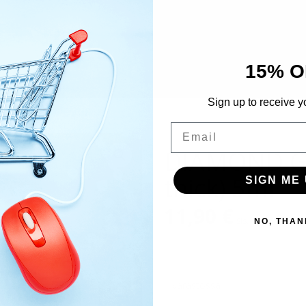
15% O
Sign up to receive y
Email
DIAMOND Glu
thick) 5ml
SIGN ME 
11,90
€
Sis. Alv 25,5%
NO, THAN
1 varastossa