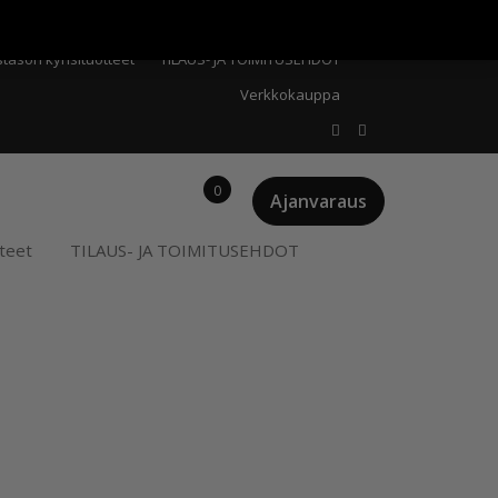
Meistä
Oma tili
Ostoskori
Privacy Policy
stason kynsituotteet
TILAUS- JA TOIMITUSEHDOT
Verkkokauppa
0
Ajanvaraus
teet
TILAUS- JA TOIMITUSEHDOT