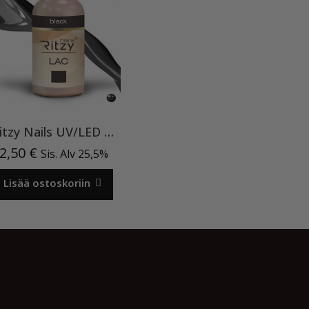
Ritzy Nails UV/LED gel polish ”Black” 64, 9ml, geelilakka TPO vapaa
2,50
€
Sis. Alv 25,5%
Lisää ostoskoriin