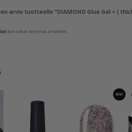
en arvio tuotteelle “DIAMOND Glue Gel + ( thic
sään
kun haluat kirjoittaa arvioinnin.
s
Ale!