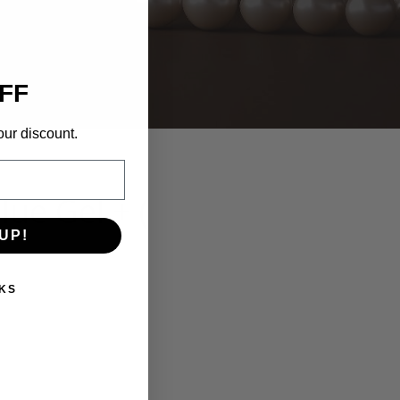
FF
our discount.
e Gel + (
UP!
KS