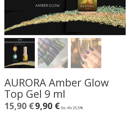
AURORA Amber Glow
Top Gel 9 ml
15,90
€
Alkuperäinen
9,90
€
Nykyinen
Sis. Alv 25,5%
hinta
hinta
oli:
on:
15,90 €.
9,90 €.