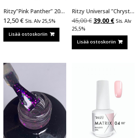
Ritzy”Pink Panther” 200, Cat Eye
Ritzy Universal ”Chrystal clear” 50 ml TPO vapaa
Alkuperäinen
Nykyine
12,50
€
45,00
€
39,00
€
Sis. Alv 25,5%
Sis. Alv
hinta
hinta
25,5%
Lisää ostoskoriin
oli:
on:
45,00 €.
39,00 €.
Lisää ostoskoriin