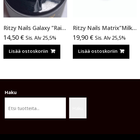
Ritzy Nails Galaxy ”Rainbow” 8ml
Ritzy Nails Matrix”Milky Rose” rakennegeeli, 04 9ml, Bottle builder gel
14,50
€
19,90
€
Sis. Alv 25,5%
Sis. Alv 25,5%
Lisää ostoskoriin
Lisää ostoskoriin
Haku
Haku