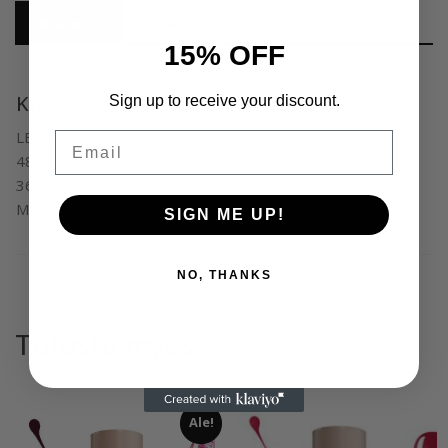
Kuvaus
Arviot (0)
15% OFF
Kuvaus
Sign up to receive your discount.
LED lamp min.
Email
48W – 1min.
36W UV lamp – 2min
Makear ™ UV / LED Hybrid Varnish
SIGN ME UP!
NO, THANKS
Tutustu myös
Ale!