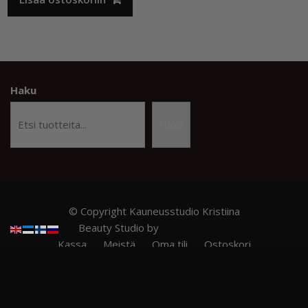
12,50 €.
9,90 €.
Haku
Haku
© Copyright Kauneusstudio Kristiina
Beauty Studio by
Acme Themes
Kassa
Meistä
Oma tili
Ostoskori
Privacy Policy
RITZY NAILS – Ammattilaistason kynsituotteet
TILAUS- JA TOIMITUSEHDOT
Verkkokauppa