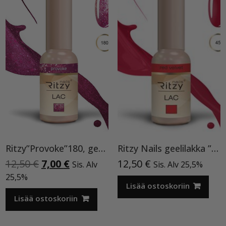
Ritzy”Provoke”180, geelilakka
Ritzy Nails geelilakka ”Red Velvet” 45 TPO vapaa, 9 ml
Alkuperäinen
Nykyinen
12,50
€
7,00
€
12,50
€
Sis. Alv
Sis. Alv 25,5%
hinta
hinta
25,5%
oli:
on:
Lisää ostoskoriin
12,50 €.
7,00 €.
Lisää ostoskoriin