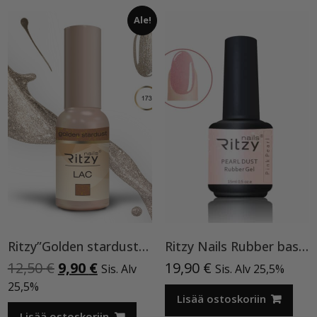
Ale!
Ritzy”Golden stardust”geelilakka,173 TPO vapaa
Ritzy Nails Rubber base ”Pink Pearl” pohjageeli, 15 ml
Alkuperäinen
Nykyinen
12,50
€
9,90
€
19,90
€
Sis. Alv
Sis. Alv 25,5%
hinta
hinta
25,5%
oli:
on:
Lisää ostoskoriin
Lisää ostoskoriin