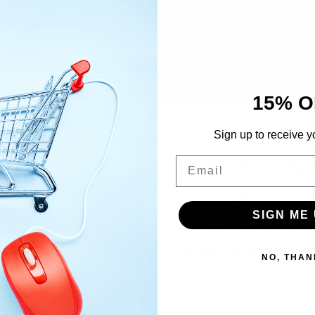
15% O
Sign up to receive y
BOHEMIAN 
Email
EMERALD GR
polish (TPO 
SIGN ME 
13,90
€
Alkuperäinen
9,90
€
Ny
Si
NO, THAN
hinta
hi
oli:
on
13,90 €.
9,