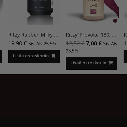
kennegeeli TPO vapaa
Ritzy Rubber”Milky White”11 , alusgeeli
Ritzy”Provoke”180, geelilakka
Alkuperäinen
Nykyinen
19,90
€
12,50
€
7,00
€
1
Sis. Alv 25,5%
Sis. Alv
hinta
hinta
25,5%
Lisää ostoskoriin
oli:
on:
12,50 €.
7,00 €.
Lisää ostoskoriin