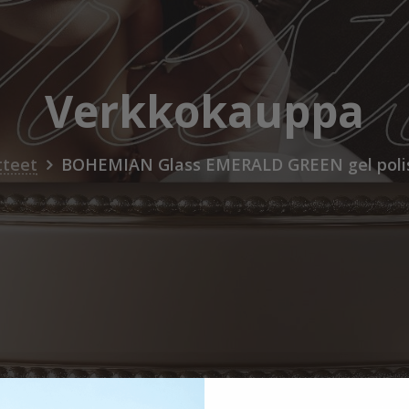
Verkkokauppa
tteet
BOHEMIAN Glass EMERALD GREEN gel polis