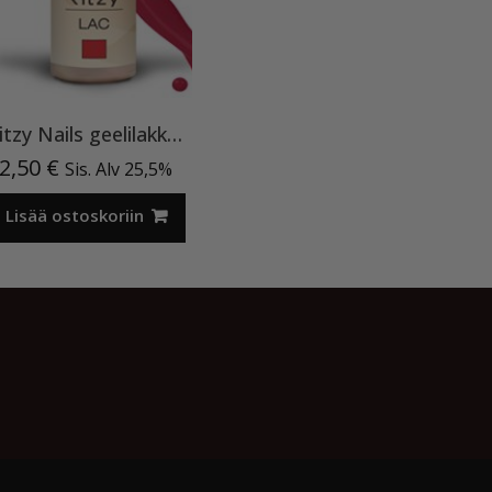
Ritzy Nails geelilakka ”Red Velvet” 45 TPO vapaa, 9 ml
2,50
€
Sis. Alv 25,5%
Lisää ostoskoriin