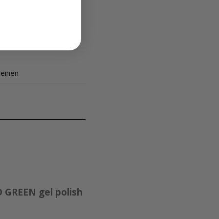
leinen
 GREEN gel polish