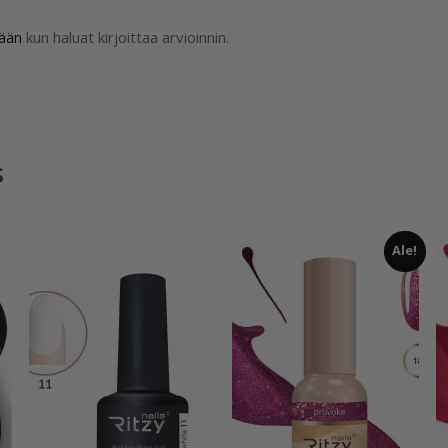
sään
kun haluat kirjoittaa arvioinnin.
s
Ale!