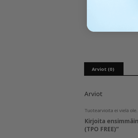
Arviot (0)
Arviot
Tuotearvioita ei vielä ole.
Kirjoita ensimmäi
(TPO FREE)”