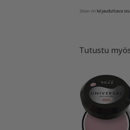
Sinun on
kirjauduttava si
Tutustu myö