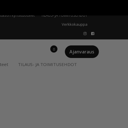
Meistä
Oma tili
Ostoskori
Privacy Policy
stason kynsituotteet
TILAUS- JA TOIMITUSEHDOT
Verkkokauppa
0
Ajanvaraus
teet
TILAUS- JA TOIMITUSEHDOT