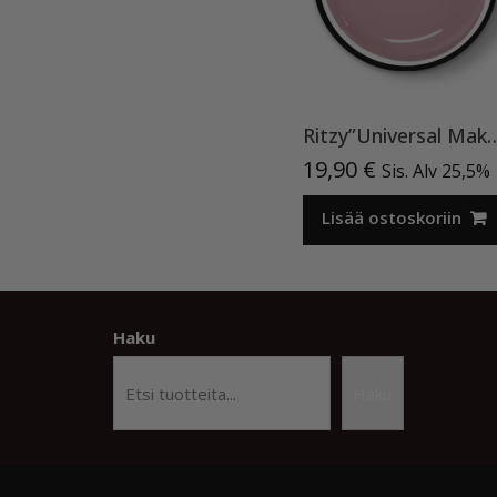
Ritzy”Universal Make Up”15ml, ra
19,90
€
Sis. Alv 25,5%
Lisää ostoskoriin
Haku
Haku