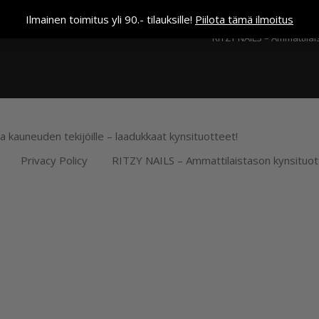
Kassa
Ilmainen toimitus yli 90.- tilauksille!
Piilota tämä ilmoitus
RITZY NAILS – Ammattilai
ja kauneuden tekijöille – laadukkaat kynsituotteet!
Privacy Policy
RITZY NAILS – Ammattilaistason kynsituot