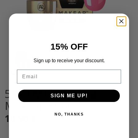
15% OFF
Sign up to receive your discount.
Email
507 UV Geelilakka
SIGN ME UP!
Makear Hybrid
NO, THANKS
10,90
€
Sis. Alv 25,5%