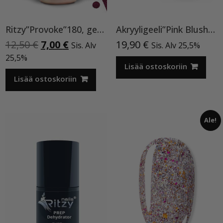
Ritzy”Provoke”180, geelilakka
Akryyligeeli”Pink Blush”15ml
Alkuperäinen
Nykyinen
12,50
€
7,00
€
19,90
€
Sis. Alv
Sis. Alv 25,5%
hinta
hinta
25,5%
oli:
on:
Lisää ostoskoriin
12,50 €.
7,00 €.
Lisää ostoskoriin
Ale!