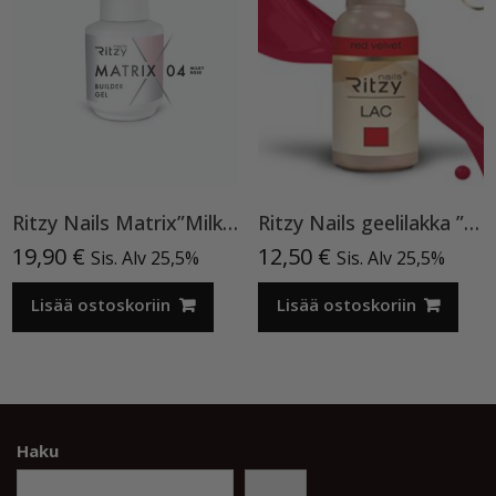
Ritzy Nails Matrix”Milky Rose” rakennegeeli, 04 9ml, Bottle builder gel
Ritzy Nails geelilakka ”Red Velvet” 45 TPO vapaa, 9 ml
19,90
€
12,50
€
Sis. Alv 25,5%
Sis. Alv 25,5%
Lisää ostoskoriin
Lisää ostoskoriin
Haku