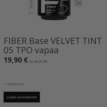
FIBER Base VELVET TINT
05 TPO vapaa
19,90
€
Sis. Alv 25,5%
1 varastossa
FIBER
Lisää ostoskoriin
Base
VELVET