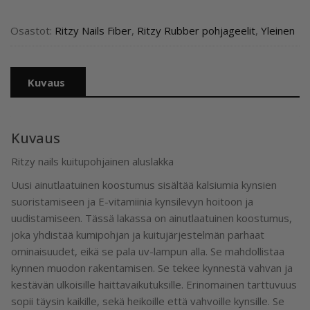
TINT
05
Osastot:
Ritzy Nails Fiber
,
Ritzy Rubber pohjageelit
,
Yleinen
TPO
vapaa
määrä
Kuvaus
Kuvaus
Ritzy nails kuitupohjainen aluslakka
Uusi ainutlaatuinen koostumus sisältää kalsiumia kynsien
suoristamiseen ja E-vitamiinia kynsilevyn hoitoon ja
uudistamiseen. Tässä lakassa on ainutlaatuinen koostumus,
joka yhdistää kumipohjan ja kuitujärjestelmän parhaat
ominaisuudet, eikä se pala uv-lampun alla. Se mahdollistaa
kynnen muodon rakentamisen. Se tekee kynnestä vahvan ja
kestävän ulkoisille haittavaikutuksille. Erinomainen tarttuvuus
sopii täysin kaikille, sekä heikoille että vahvoille kynsille. Se