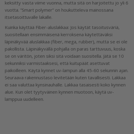
keksitty vasta viime vuonna, mutta sitä on harjoitettu jo yli 6
vuotta. ”Smart polymer” on houkutteleva mainossana
itsetasoittuvalle lakalle.
Kuinka käyttää Fiber-aluslakkaa: Jos käytät tasoitusväriä,
suositellaan ensimmäisenä kerroksena käytettäväksi
läpinäkyvää aluslakkaa (fiber, mega, rubber), mutta se ei ole
pakollista. Läpinäkyvällä pohjalla on paras tarttuvuus, koska
se on väritön, joten siksi sitä voidaan suositella. Jätä se 10
sekunniksi varmistaaksesi, että kuitupäät asettuvat
paikoilleen. Käytä kynnet uv-lampun alla 45-60 sekunnin ajan.
Seuraava rakennustaso levitetään kuten tavallisesti. Lakkaa
ei saa valuttaa kynsinauhalle. Lakkaa tasaisesti koko kynnen
alue. Kun olet tyytyväinen kynnen muotoon, käytä uv-
lamppua uudelleen.