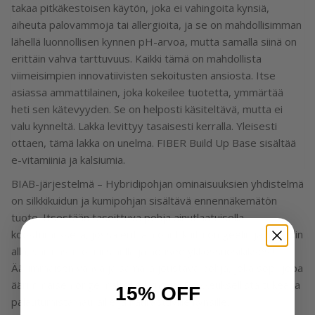
takaa pitkäkestoisen käytön, joka ei vahingoita kynsiä,
aiheuta palovammoja tai allergioita, ja se on mahdollisimman
lähellä luonnollisen kynnen pH-arvoa, mutta samalla siinä on
erittäin vahva tarttuvuus. Kaikki tämä on mahdollista
viimeisimpien innovatiivisten sekoitusten ansiosta. Itse
asiassa ammattilainen, joka kokeilee tuotetta, ymmärtää
heti sen kätevyyden. Se on helposti käsiteltävä, mutta ei
valu kynneltä. Lakka levittyy tasaisesti kerralla. Yleisesti
ottaen, tämä lakka on unelma. FIBER Build Up Base sisältää
e-vitamiinia ja kalsiumia.
BIAB-järjestelmä – Hybridipohjan ominaisuuksien yhdistelmä
on silkkikuidun ja kumipohjan sisältävä ennennäkemätön
tuote. Itsestään tasoittuva pohja ainutlaatuisella
koostumuksella, jossa erittäin ohut kuitu on geelin ja hybridin
alla, varmasti toimii sinulla ja nousee ykkössuosikiksesi!
Äärimmäisen vahva ja samalla joustava pohja, joka sopii jopa
äärimmäisen ongelmallisille kynsille. Poikkeuksellista tukea ja
15% OFF
palautumista hauraille ja haurastuville kynsille.