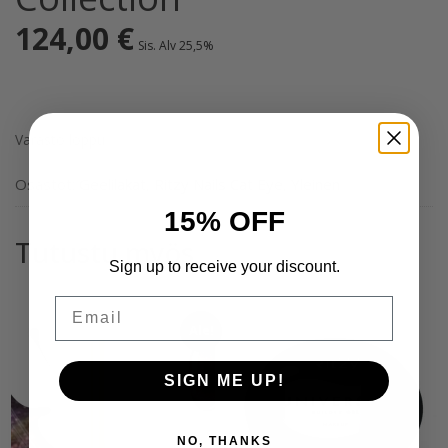
124,00
€
Sis. Alv 25,5%
Varasto loppu
Osastot:
Geelilakat
,
Ritzy Nails Cat Eye
,
Yleinen
15% OFF
Tutustu myös
Sign up to receive your discount.
Email
Ale!
SIGN ME UP!
NO, THANKS