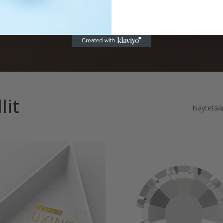
lit
Näytetään