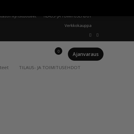
Meistä
Oma tili
Ostoskori
Privacy Policy
stason kynsituotteet
TILAUS- JA TOIMITUSEHDOT
Verkkokauppa
0
Ajanvaraus
teet
TILAUS- JA TOIMITUSEHDOT