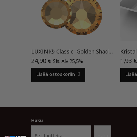
LUXINI® Classic, Golden Shadow Mix (SS6–SS16) (350 kpl)
24,90
€
1,93
€
Sis. Alv 25,5%
Lisää ostoskoriin
Lisää
Haku
Haku