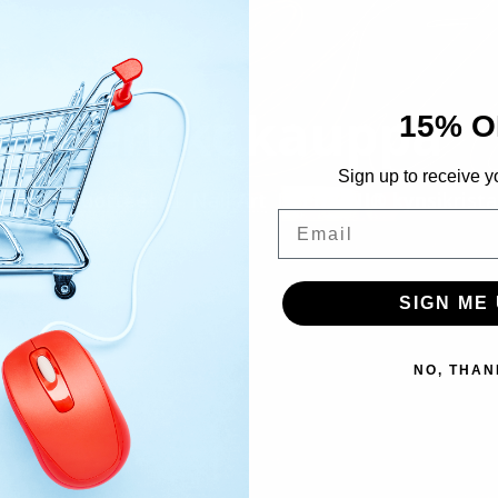
Verkkokauppa
15% O
Sign up to receive y
ome
Tuotteet
Nail Art
LUXINI® kynsikristal
Email
SIGN ME 
NO, THAN