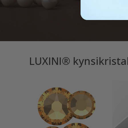
LUXINI® kynsikristal