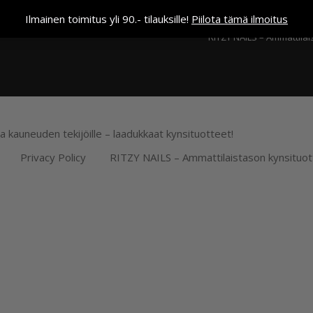
Kassa
Ilmainen toimitus yli 90.- tilauksille!
Piilota tämä ilmoitus
RITZY NAILS – Ammattilai
ja kauneuden tekijöille – laadukkaat kynsituotteet!
Privacy Policy
RITZY NAILS – Ammattilaistason kynsituot