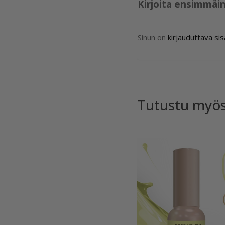
Kirjoita ensimmäi
Sinun on
kirjauduttava si
Tutustu myö