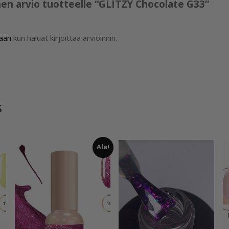
nen arvio tuotteelle “GLITZY Chocolate G33”
sään
kun haluat kirjoittaa arvioinnin.
s
Ale!