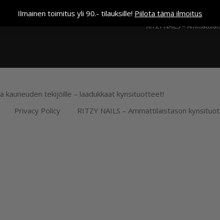
Kassa
Ilmainen toimitus yli 90.- tilauksille!
Piilota tämä ilmoitus
RITZY NAILS – Ammattilai
ja kauneuden tekijöille – laadukkaat kynsituotteet!
Privacy Policy
RITZY NAILS – Ammattilaistason kynsituot