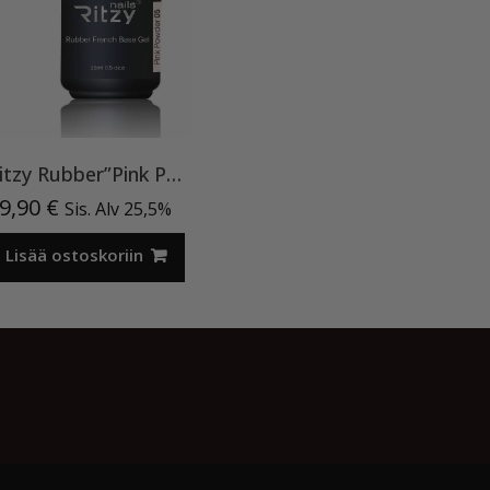
Ritzy Rubber”Pink Powder”05, 15ml, aluslakka TPO vapaa
9,90
€
Sis. Alv 25,5%
Lisää ostoskoriin