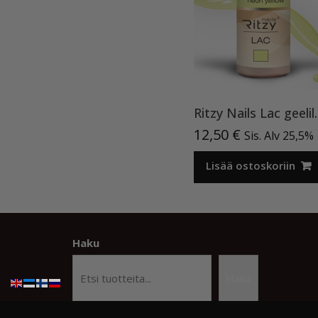
Ritzy Nails Lac geel
12,50
€
Sis. Alv 25,5%
Lisää ostoskoriin
Haku
Haku