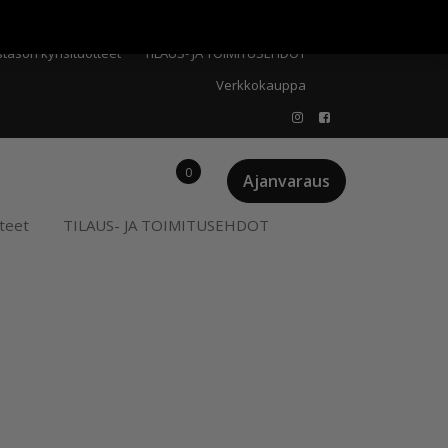
Meistä
Oma tili
Ostoskori
Privacy Policy
stason kynsituotteet
TILAUS- JA TOIMITUSEHDOT
Verkkokauppa
0
Ajanvaraus
teet
TILAUS- JA TOIMITUSEHDOT