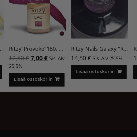
ilakka ”Neon Yellow”119 , 9ml TPO vapaa
Ritzy”Provoke”180, geelilakka
Ritzy Nails Galaxy ”Rainbow” 8ml
Alkuperäinen
Nykyinen
12,50
€
7,00
€
14,50
€
1
Sis. Alv
Sis. Alv 25,5%
hinta
hinta
25,5%
oli:
on:
Lisää ostoskoriin
12,50 €.
7,00 €.
Lisää ostoskoriin