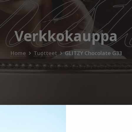
Verkkokauppa
Home
Tuotteet
GLITZY Chocolate G33