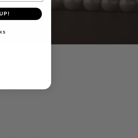
UP!
KS
LINEN” M2
kyinen
s. Alv 25,5%
nta
:
00 €.