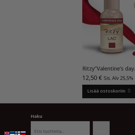
Ritzy”Val
12,50
€
Sis. Alv 25,5%
Lisää ostoskoriin
Haku
Haku