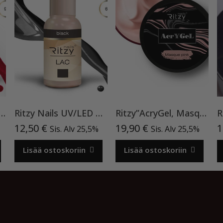
entine’s day”90, geelilakka TPO vapaa
Ritzy Nails UV/LED gel polish ”Black” 64, 9ml, geelilakka TPO vapaa
Ritzy”AcryGel, Masque Pink”15ml TPO-VAPAA
12,50
€
19,90
€
1
Sis. Alv 25,5%
Sis. Alv 25,5%
Lisää ostoskoriin
Lisää ostoskoriin