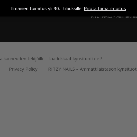
Kassa
Ilmainen toimitus yli 90.- tilauksille!
Piilota tämä ilmoitus
RITZY NAILS – Ammattilai
ja kauneuden tekijöille – laadukkaat kynsituotteet!
Privacy Policy
RITZY NAILS – Ammattilaistason kynsituot