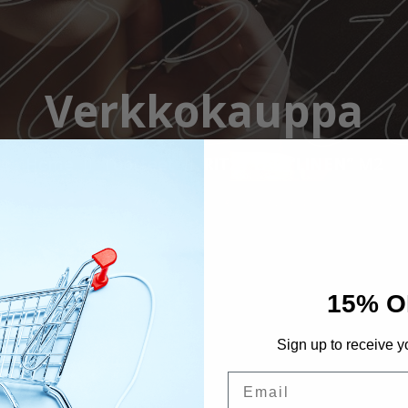
Verkkokauppa
Home
Tuotteet
RITZY LAC “LINEN” M2
15% O
Sign up to receive y
Email