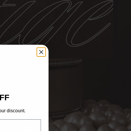
FF
our discount.