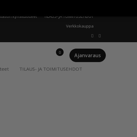
Meistä
Oma tili
Ostoskori
Privacy Policy
stason kynsituotteet
TILAUS- JA TOIMITUSEHDOT
Verkkokauppa
0
Ajanvaraus
teet
TILAUS- JA TOIMITUSEHDOT