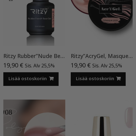
Ritzy Rubber”Nude Beige”20, alusgeeli TPO-VAPAA
Ritzy”AcryGel, Masque Pink”15ml TPO-VAPAA
19,90
€
19,90
€
Sis. Alv 25,5%
Sis. Alv 25,5%
Lisää ostoskoriin
Lisää ostoskoriin