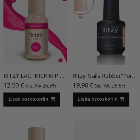
RITZY LAC “KICK’N PINK” N6 9ML
Ritzy Nails Rubber”Porcelain Beige” 04,15ml
12,50
€
19,90
€
Sis. Alv 25,5%
Sis. Alv 25,5%
Lisää ostoskoriin
Lisää ostoskoriin