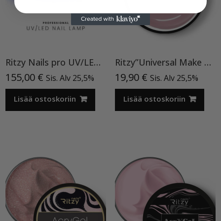
Ritzy Nails pro UV/LED, Specter 365-410
Ritzy”Universal Make Up”15ml, rakennegeeli TPO vapaa
155,00
€
19,90
€
Sis. Alv 25,5%
Sis. Alv 25,5%
Lisää ostoskoriin
Lisää ostoskoriin