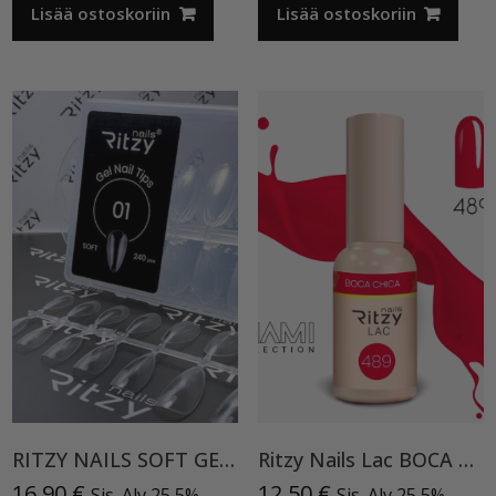
Lisää ostoskoriin
Lisää ostoskoriin
RITZY NAILS SOFT GEL NATURAL ALMOND 01 (240 kpl)
Ritzy Nails Lac BOCA CHICA 489 TPO vapaa, 9ml
16,90
€
12,50
€
Sis. Alv 25,5%
Sis. Alv 25,5%