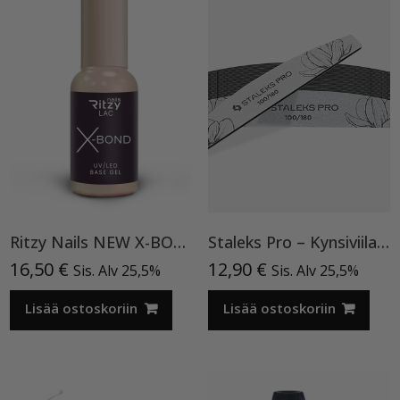
Ritzy Nails NEW X-BOND Base gel, 9 ml Uv/Led
Staleks Pro – Kynsiviila (25kpl/Pakkaus) 100/180
16,50
€
12,90
€
Sis. Alv 25,5%
Sis. Alv 25,5%
Lisää ostoskoriin
Lisää ostoskoriin