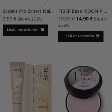
Staleks Pro Expert Nail Wipes, 400 kpl
FIBER Base MOON PINK 06 TPO vapaa
Alkuperäinen
Nykyine
3,90
€
19,90
€
14,90
€
Sis. Alv 25,5%
Sis. Alv
hinta
hinta
25,5%
Lisää ostoskoriin
oli:
on:
19,90 €.
14,90 €.
Lisää ostoskoriin