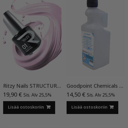
Ritzy Nails STRUCTURE 01 SUBTLE Rubber Base TPO vapaa
Goodpoint Chemicals Globaclean® instrumenttien desinfiointiaine, 1L
19,90
€
14,50
€
Sis. Alv 25,5%
Sis. Alv 25,5%
Lisää ostoskoriin
Lisää ostoskoriin