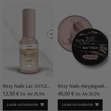
Ritzy Nails Lac UV/LED gel polish ”White”65, 9 ml, geelilakka TPO vapaa
Ritzy Nails Akryyligeeli “Nude Beige”,56ml TPO vapaa
12,50
€
45,00
€
Sis. Alv 25,5%
Sis. Alv 25,5%
Lisää ostoskoriin
Lisää ostoskoriin