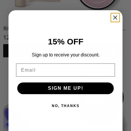
Ritzy Nails ART Gel WHITE 02
Ritzy Easy Shape ” Milky pink”15 ml TPO vapaa
12,90
€
19,90
€
Sis. Alv 25,5%
Sis. Alv 25,5%
15% OFF
Lisää ostoskoriin
Lisää ostoskoriin
Sign up to receive your discount.
Email
SIGN ME UP!
NO, THANKS