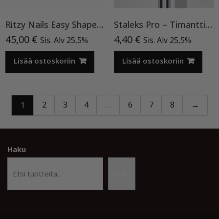
Ritzy Nails Easy Shape buider gel PORCELAIN 03 50ml TPO vapaa rakennegeeli
Staleks Pro – Timanttiterä 2.3/5mm
45,00
€
4,40
€
Sis. Alv 25,5%
Sis. Alv 25,5%
Lisää ostoskoriin
Lisää ostoskoriin
2
3
4
…
6
7
8
→
1
Haku
Haku