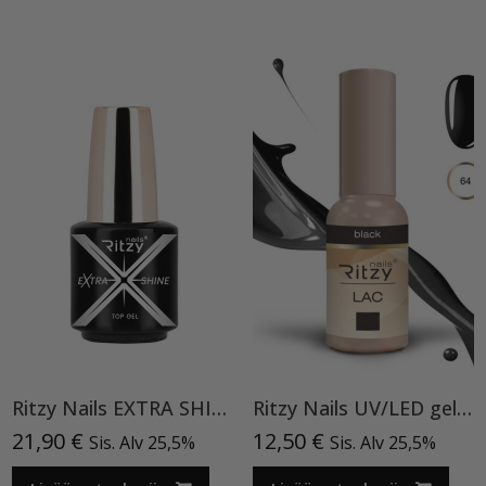
Ritzy Nails EXTRA SHINE Top Gel 15ml TPO vapaa
Ritzy Nails UV/LED gel polish ”Black” 64, 9ml, geelilakka TPO vapaa
21,90
€
12,50
€
Sis. Alv 25,5%
Sis. Alv 25,5%