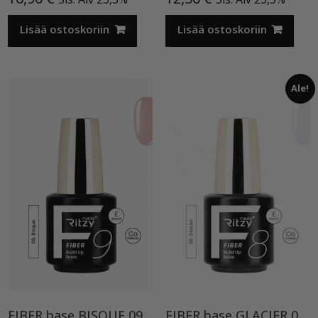
Lisää ostoskoriin
Lisää ostoskoriin
Ale!
FIBER base BISQUE 09 TPO vapaa
FIBER base GLACIER 08 TPO-HEMA vapaa