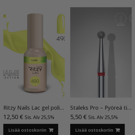
Ritzy Nails Lac gel polish LUMA 490 TPO vapaa, 9 ml geelilakka
Staleks Pro – Pyöreä timanttiterä 3,5 mm
12,50
€
5,50
€
Sis. Alv 25,5%
Sis. Alv 25,5%
Lisää ostoskoriin
Lisää ostoskoriin