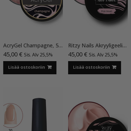
AcryGel Champagne, 56 ml TPO vapaa
Ritzy Nails Akryyligeeli “Pink Blush”56 ml, Tpo vapaa, acrylgel
45,00
€
45,00
€
Sis. Alv 25,5%
Sis. Alv 25,5%
Lisää ostoskoriin
Lisää ostoskoriin