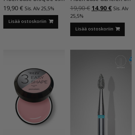
Alkuperäinen
Nykyine
19,90
€
19,90
€
14,90
€
Sis. Alv 25,5%
Sis. Alv
hinta
hinta
25,5%
Lisää ostoskoriin
oli:
on:
19,90 €.
14,90 €.
Lisää ostoskoriin