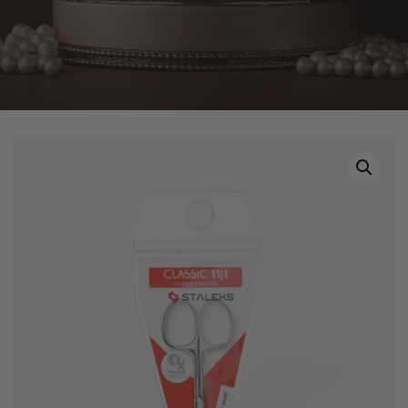
Home
Tuotteet
Staleks Pro- Cuticle Scissors CLASSIC 11 TYPE 1