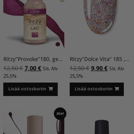
Ritzy”Provoke”180, geelilakka
Ritzy”Dolce Vita” 185 ,9ml TPO vapaa
Alkuperäinen
Nykyinen
Alkuperäinen
Nykyinen
12,50
€
7,00
€
12,50
€
9,90
€
Sis. Alv
Sis. Alv
hinta
hinta
hinta
hinta
25,5%
25,5%
oli:
on:
oli:
on:
12,50 €.
7,00 €.
12,50 €.
9,90 €.
Lisää ostoskoriin
Lisää ostoskoriin
Ale!