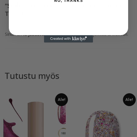
NO, THANKS
“Staleks Pro- Cuticle Scissors CLASSIC 11
TYPE 1”
Sinun on
kirjauduttava sisään
kun haluat kirjoittaa arvioinnin.
Tutustu myös
Ale!
Ale!