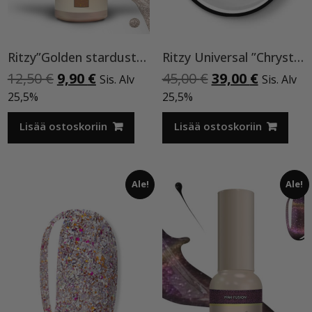
Ritzy”Golden stardust”geelilakka,173 TPO vapaa
Ritzy Universal ”Chrystal clear” 50 ml TPO vapaa
Alkuperäinen
Nykyinen
Alkuperäinen
Nykyine
12,50
€
9,90
€
45,00
€
39,00
€
Sis. Alv
Sis. Alv
hinta
hinta
hinta
hinta
25,5%
25,5%
oli:
on:
oli:
on:
12,50 €.
9,90 €.
45,00 €.
39,00 €.
Lisää ostoskoriin
Lisää ostoskoriin
Ale!
Ale!