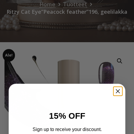
Home
Tuotteet
Ritzy Cat Eye”Peacock feather”196, geelilakka
Ale!
15% OFF
Sign up to receive your discount.