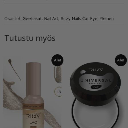
Eye”Peacock
feather”196,
geelilakka
Osastot:
Geelilakat
,
Nail Art
,
Ritzy Nails Cat Eye
,
Yleinen
määrä
Tutustu myös
Ale!
Ale!