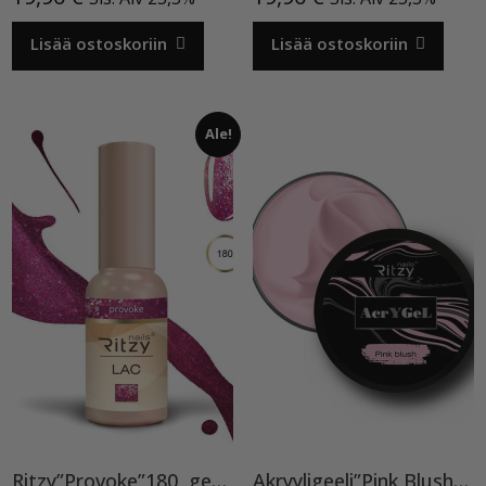
Lisää ostoskoriin
Lisää ostoskoriin
Ale!
Ritzy”Provoke”180, geelilakka
Akryyligeeli”Pink Blush”15ml