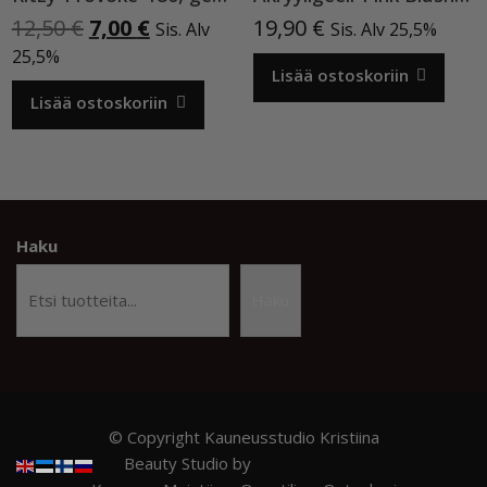
Alkuperäinen
Nykyinen
12,50
€
7,00
€
19,90
€
Sis. Alv
Sis. Alv 25,5%
hinta
hinta
25,5%
oli:
on:
Lisää ostoskoriin
12,50 €.
7,00 €.
Lisää ostoskoriin
Haku
Haku
© Copyright Kauneusstudio Kristiina
Beauty Studio by
Acme Themes