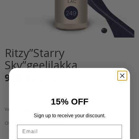
Ritzy”Starry
Sky”geelilakka
9,68
€
Sis. Alv 25,5%
15% OFF
Varasto loppu
Sign up to receive your discount.
Osastot:
Geelilakat
,
Yleinen
Email