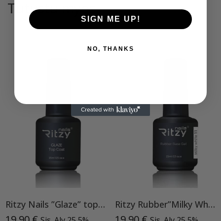
Tutustu myös
SIGN ME UP!
NO, THANKS
Ritzy Nails ”Glaze” top TPO vapaa
Ritzy Rubber”Milky White”11 , alusgeeli
19,90
€
19,90
€
Sis. Alv 25,5%
Sis. Alv 25,5%