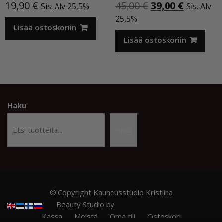
Alkuperäinen
Nykyine
19,90
€
45,00
€
39,00
€
Sis. Alv 25,5%
Sis. Alv
hinta
hinta
25,5%
Lisää ostoskoriin
oli:
on:
45,00 €.
39,00 €.
Lisää ostoskoriin
Haku
Haku
© Copyright Kauneusstudio Kristiina
Beauty Studio by
Acme Themes
Kassa
Meistä
Oma tili
Ostoskori