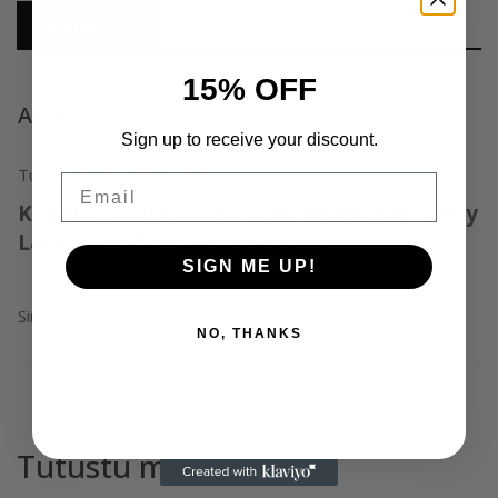
Arviot (0)
15% OFF
Arviot
Sign up to receive your discount.
Tuotearvioita ei vielä ole.
Email
Kirjoita ensimmäinen arvio tuotteelle “Ritzy
Lac BOUQUET 456 TPO-vapaa”
SIGN ME UP!
Sinun on
kirjauduttava sisään
kun haluat kirjoittaa arvioinnin.
NO, THANKS
Tutustu myös