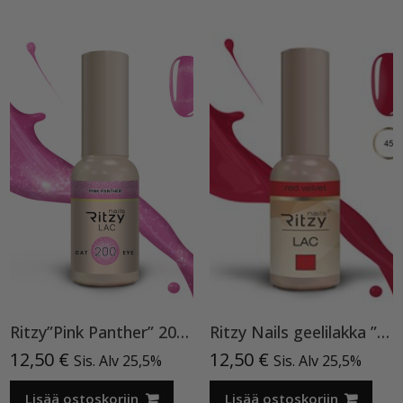
Ritzy”Pink Panther” 200, Cat Eye
Ritzy Nails geelilakka ”Red Velvet” 45 TPO vapaa, 9 ml
12,50
€
12,50
€
Sis. Alv 25,5%
Sis. Alv 25,5%
Lisää ostoskoriin
Lisää ostoskoriin