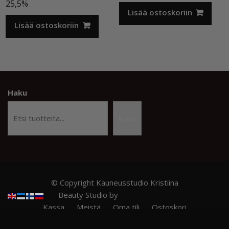
hinta
hinta
25,5%
oli:
on:
Lisää ostoskoriin
12,50 €.
9,90 €.
Lisää ostoskoriin
Haku
Haku
© Copyright Kauneusstudio Kristiina
Beauty Studio by
Acme Themes
Kassa
Meistä
Oma tili
Ostoskori
Privacy Policy