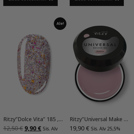
Ale!
Ritzy”Dolce Vita” 185 ,9ml TPO vapaa
Ritzy”Universal Make Up”15ml, rakennegeeli TPO vapaa
Alkuperäinen
Nykyinen
12,50
€
9,90
€
19,90
€
Sis. Alv
Sis. Alv 25,5%