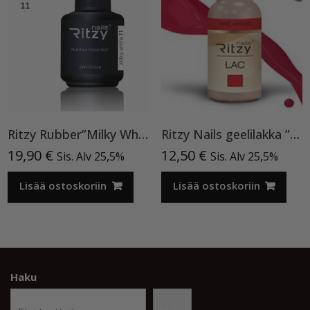
Ritzy Rubber”Milky White”11 , alusgeeli
Ritzy Nails geelilakka ”Red Velvet” 45 TPO vapaa, 9 ml
19,90
€
12,50
€
Sis. Alv 25,5%
Sis. Alv 25,5%
Lisää ostoskoriin
Lisää ostoskoriin
Haku