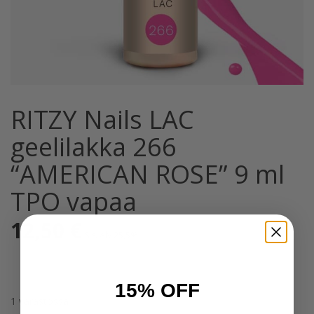
RITZY Nails LAC
geelilakka 266
“AMERICAN ROSE” 9 ml
TPO vapaa
12,50
€
Sis. Alv 25,5%
15% OFF
1 varastossa