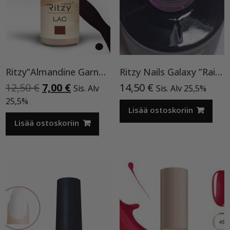
Ritzy”Almandine Garnet”,9 ml TPO-VAPAA
Ritzy Nails Galaxy ”Rainbow” 8ml
Alkuperäinen
Nykyinen
12,50
€
7,00
€
14,50
€
Sis. Alv
Sis. Alv 25,5%
hinta
hinta
25,5%
oli:
on:
Lisää ostoskoriin
12,50 €.
7,00 €.
Lisää ostoskoriin