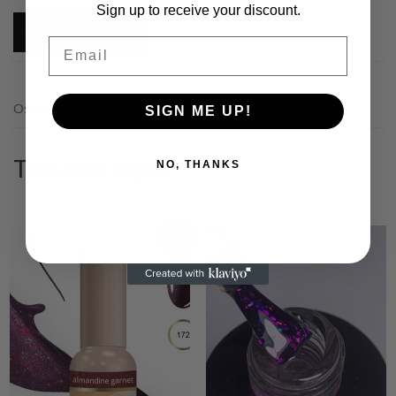
Sign up to receive your discount.
RITZY
Lisää ostoskoriin
Nails
Email
LAC
geelilakka
266
Osastot:
Geelilakat
,
Yleinen
SIGN ME UP!
“AMERICAN
ROSE”
Tutustu myös
NO, THANKS
9
ml
TPO
vapaa
Ale!
määrä