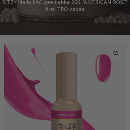
RITZY Nails LAC geelilakka 266 “AMERICAN ROSE”
9 ml TPO vapaa