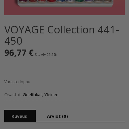
VOYAGE Collection 441-
450
96,77
€
Sis. Alv 25,5%
Varasto loppu
Osastot:
Geelilakat
,
Yleinen
Kuvaus
Arviot (0)