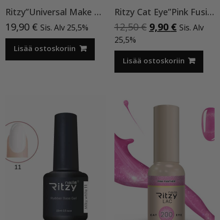
Ritzy”Universal Make Up”15ml, rakennegeeli TPO vapaa
Ritzy Cat Eye”Pink Fusion”195,geelilakka
Alkuperäinen
Nykyinen
19,90
€
12,50
€
9,90
€
Sis. Alv 25,5%
Sis. Alv
hinta
hinta
25,5%
Lisää ostoskoriin
oli:
on:
12,50 €.
9,90 €.
Lisää ostoskoriin