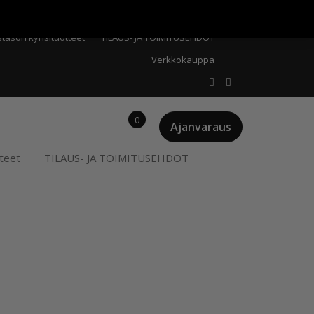
Meistä
Oma tili
Ostoskori
Privacy Policy
stason kynsituotteet
TILAUS- JA TOIMITUSEHDOT
Verkkokauppa
0
Ajanvaraus
teet
TILAUS- JA TOIMITUSEHDOT