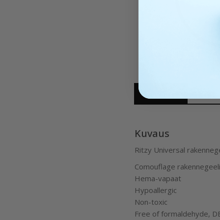
Kuvaus
Kuvaus
Ritzy Universal rakennege
Comouflage rakennegeeli 
Hema-vapaat
Hypoallergic
Non-toxic
Free of formaldehyde, D