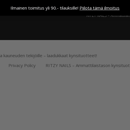
Kassa
Ilmainen toimitus yli 90.- tilauksille!
Piilota tämä ilmoitus
RITZY NAILS – Ammattilai
ja kauneuden tekijöille – laadukkaat kynsituotteet!
Privacy Policy
RITZY NAILS – Ammattilaistason kynsituot