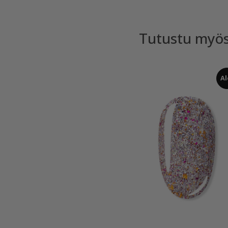
Tutustu myö
Al