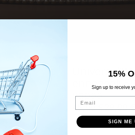
Universal”M
15% O
ennegeeli,5
Sign up to receive y
vapaa
Email
45,00
€
Alkuperäinen
29,00
€
hinta
oli:
SIGN ME 
45,00 €.