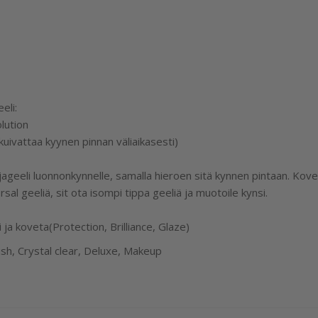
eli:
lution
uivattaa kyynen pinnan väliaikasesti)
ageeli luonnonkynnelle, samalla hieroen sitä kynnen pintaan. Kovet
sal geeliä, sit ota isompi tippa geeliä ja muotoile kynsi.
 ja koveta(Protection, Brilliance, Glaze)
ush, Crystal clear, Deluxe, Makeup