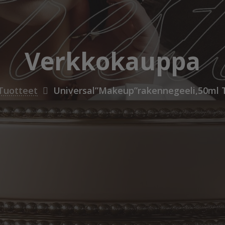
Verkkokauppa
Tuotteet
Universal”Makeup”rakennegeeli,50ml