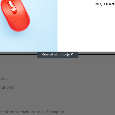
Varasto loppu
NO, THAN
Osastot:
Rakennegeelit
,
Ylein
elit:
tai clear
BP, formaldehyde resin and comphor