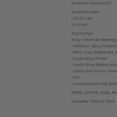
Keskinen viskositeetti
Kovettumisaika:
LED 60 sek
UV 2 min
Käyttöohjet:
Ritzy Universal rakennege
-Puhdista- Ritzy Prep&So
-Ritzy Prep Dehydrator (k
-Levitä Ritzy Primer
-Levitä Ritzy Rubber pohj
-Levitä ohut kerros Univer
-Väri
-Levitä joustava top geeli
White, Ice Pink, Nude, Bl
Saatavilla: 15ml tai 50ml