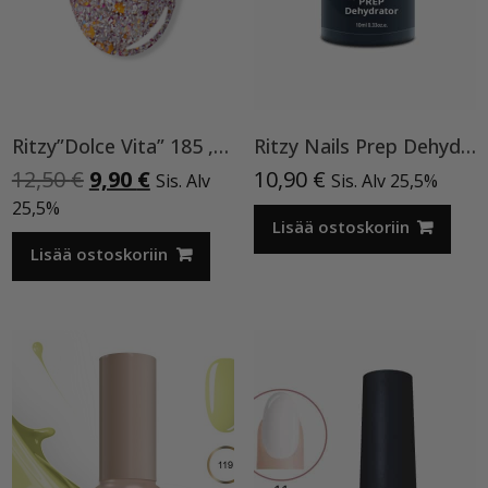
Ritzy”Dolce Vita” 185 ,9ml TPO vapaa
Ritzy Nails Prep Dehydrator
Alkuperäinen
Nykyinen
12,50
€
9,90
€
10,90
€
Sis. Alv
Sis. Alv 25,5%
hinta
hinta
25,5%
oli:
on:
Lisää ostoskoriin
12,50 €.
9,90 €.
Lisää ostoskoriin