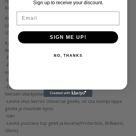
comphor
Sign up to receive your discount.
Keskinen viskositeetti
Email
Kovettumisaika:
LED 60 sek
UV 2 min
SIGN ME UP!
Käyttöohjet:
Ritzy Universal rakennegeeli:
NO, THANKS
-Puhdista- Ritzy Prep&Solution
-Ritzy Prep Dehydrator (kuivattaa kyynen pinnan
väliaikasesti)
-Levitä Ritzy Primer
-Levitä Ritzy Rubber pohjageeli luonnonkynnelle, samalla
hieroen sitä kynnen pintaan. Koveta geeli.
-Levitä ohut kerros Universal geeliä, sit ota isompi tippa
geeliä ja muotoile kynsi.
-Väri
-Levitä joustava top geeli ja koveta(Protection, Brilliance,
Glaze)