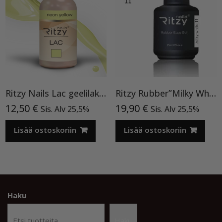
Ritzy Nails Lac geelilakka ”Neon Yellow”119 , 9ml TPO vapaa
Ritzy Rubber”Milky White”11 , alusgeeli
12,50
€
19,90
€
Sis. Alv 25,5%
Sis. Alv 25,5%
Lisää ostoskoriin
Lisää ostoskoriin
Haku
Haku