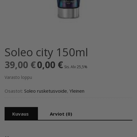
Soleo city 150ml
39,00
€
Alkuperäinen
0,00
€
Nykyinen
Sis. Alv 25,5%
hinta
hinta
oli:
on:
Varasto loppu
39,00 €.
0,00 €.
Osastot:
Soleo rusketusvoide
,
Yleinen
Kuvaus
Arviot (0)