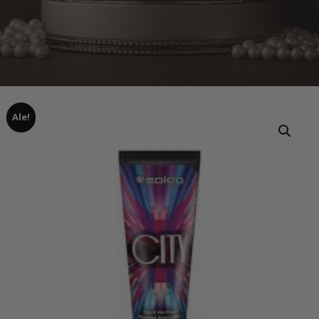
Ale!
Home
Tuotteet
Soleo city 150ml