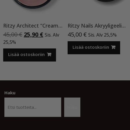
Ritzy Architect “Cream” rakennegeeli,50ml
Ritzy Nails Akryyligeeli “Nude Beige”,56ml TPO vapaa
Alkuperäinen
Nykyinen
45,00
€
25,90
€
45,00
€
Sis. Alv
Sis. Alv 25,5%
hinta
hinta
25,5%
oli:
on:
Lisää ostoskoriin
45,00 €.
25,90 €.
Lisää ostoskoriin
Haku
Haku