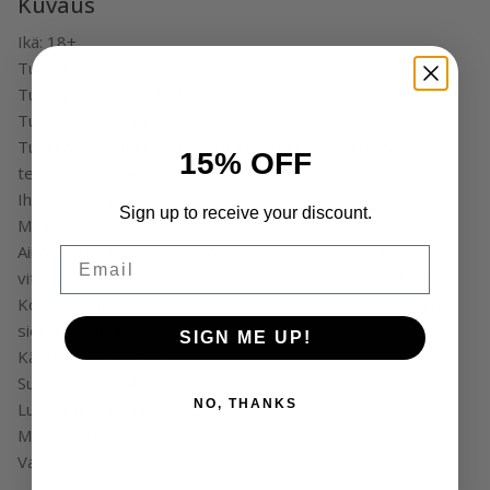
Kuvaus
Ikä: 18+
Tuotemerkki: Soleo
Tuoteperhe: Vartalonhoito
Tuotetyyppi: Aurinkosuojavoide
Tuoteominaisuudet: Itserusketukseen, Rusketusta
15% OFF
tehostava, Solariumiin
Ihotyypit: Kaikki tyypit
Sign up to receive your discount.
Määrä: 150 ml
Ainesosat: Aloe Vera, Askorbiinihappo, B-vitamiini, C-
Email
vitamiini, E-vitamiini, Fenkoli, Glukosamiini, Hiiva, Kofeiini,
Koivu, Mentoli, Niasiiniamidi, Peptidit, Rakkolevä, Rypäleen
siemen, Safloriöljy, Sitrus
SIGN ME UP!
Käyttöaika: Universaali
Sukupuoli: Naisille
NO, THANKS
Luokittelu: Ammattilainen
Maa: Puola
Valmistusmaa: Euroopan Unioni