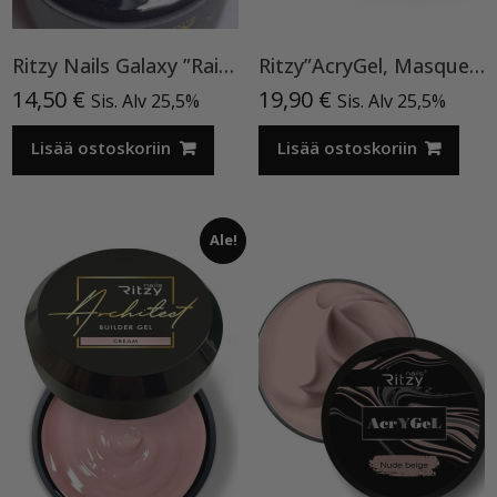
Ritzy Nails Galaxy ”Rainbow” 8ml
Ritzy”AcryGel, Masque Pink”15ml TPO-VAPAA
14,50
€
19,90
€
Sis. Alv 25,5%
Sis. Alv 25,5%
Lisää ostoskoriin
Lisää ostoskoriin
Ale!