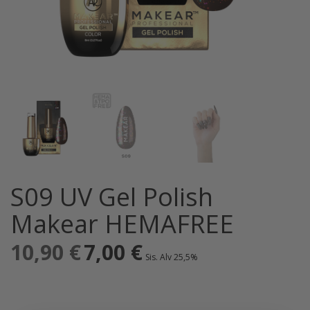
S09 UV Gel Polish
Makear HEMAFREE
10,90
€
Alkuperäinen
7,00
€
Nykyinen
Sis. Alv 25,5%
hinta
hinta
oli:
on:
10,90 €.
7,00 €.