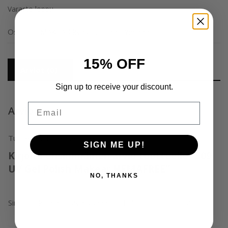
Varasto loppu
Osastot:
MAKEAR kynsituotteet
,
Yleinen
15% OFF
Arviot (0)
Sign up to receive your discount.
Email
Arviot
Tuotearvioita ei vielä ole.
SIGN ME UP!
Kirjoita ensimmäinen arvio tuotteelle “S09
UV Gel Polish Makear HEMAFREE”
NO, THANKS
Sinun on
kirjauduttava sisään
kun haluat kirjoittaa arvioinnin.