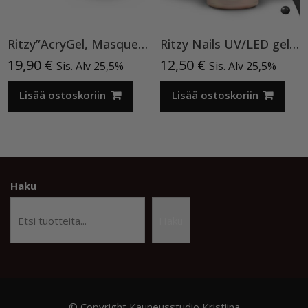
Ritzy”AcryGel, Masque Pink”15ml TPO-VAPAA
Ritzy Nails UV/LED gel polish ”Black” 64, 9ml, geelilakka TPO vapaa
19,90
€
12,50
€
Sis. Alv 25,5%
Sis. Alv 25,5%
Lisää ostoskoriin
Lisää ostoskoriin
Haku
Haku
© Copyright Kauneusstudio Kristiina