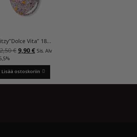
Ritzy”Dolce Vita” 185 ,9ml TPO vapaa
Alkuperäinen
Nykyinen
2,50
€
9,90
€
Sis. Alv
hinta
hinta
5,5%
oli:
on:
12,50 €.
9,90 €.
Lisää ostoskoriin