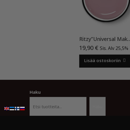
Ritzy”Universal Make Up”15ml, ra
19,90
€
Sis. Alv 25,5%
Lisää ostoskoriin
Haku
Haku