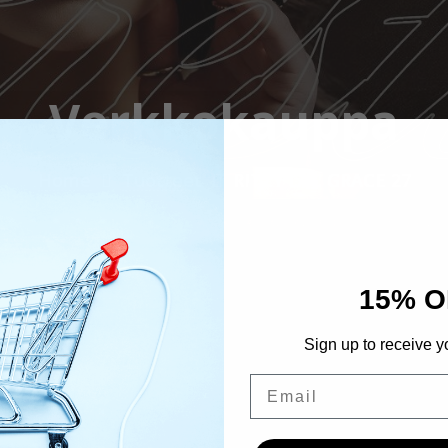
Verkkokauppa
Home
Tuotteet
RITZY LAC GRACE 27
15% O
Sign up to receive y
Email