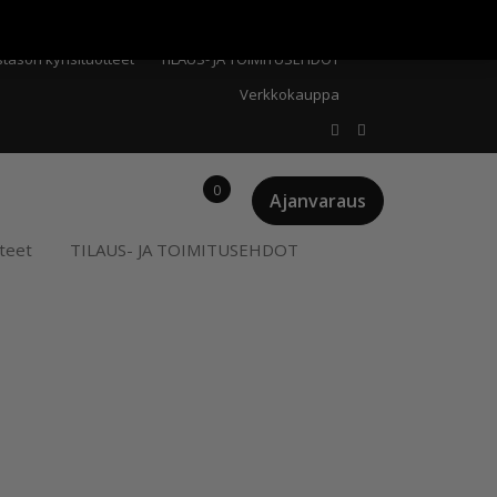
Meistä
Oma tili
Ostoskori
Privacy Policy
stason kynsituotteet
TILAUS- JA TOIMITUSEHDOT
Verkkokauppa
0
Ajanvaraus
teet
TILAUS- JA TOIMITUSEHDOT