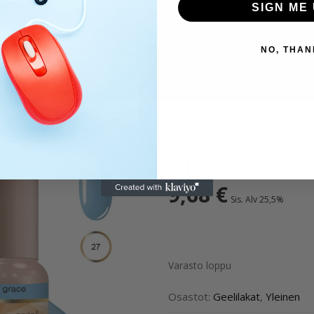
SIGN ME 
NO, THAN
RITZY LAC 
9,68
€
Sis. Alv 25,5%
Varasto loppu
Osastot:
Geelilakat
,
Yleinen