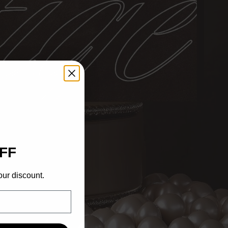
FF
our discount.