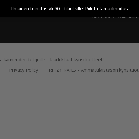
Kassa
Ilmainen toimitus yli 90.- tilauksille!
Piilota tämä ilmoitus
RITZY NAILS – Ammattilai
ja kauneuden tekijöille – laadukkaat kynsituotteet!
Privacy Policy
RITZY NAILS – Ammattilaistason kynsituot