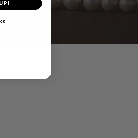
UP!
KS
GRACE 27