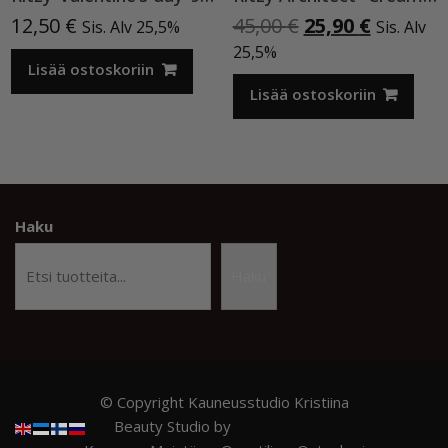
Alkuperäinen
Nykyine
12,50
€
45,00
€
25,90
€
Sis. Alv 25,5%
Sis. Alv
hinta
hinta
25,5%
Lisää ostoskoriin
oli:
on:
45,00 €.
25,90 €.
Lisää ostoskoriin
Haku
Haku
© Copyright Kauneusstudio Kristiina
Beauty Studio by
Acme Themes