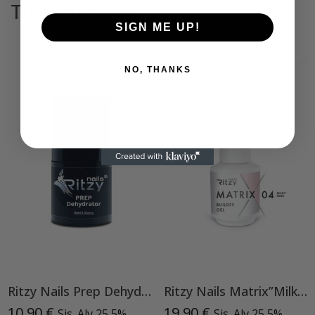
Tutustu myös
SIGN ME UP!
NO, THANKS
Ritzy Nails Prep Dehydrator
Ritzy Nails Matrix”Milky Rose” rakennegeeli, 04 9ml, Bottle builder gel
10,90
€
19,90
€
Sis. Alv 25,5%
Sis. Alv 25,5%