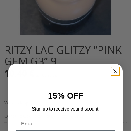
RITZY LAC GLITZY “PINK
GEM G3” 9
10,40
€
Sis. Alv 25,5%
15% OFF
Varasto loppu
Sign up to receive your discount.
Osastot:
Geelilakat
,
Ritzy Glitzy
,
Yleinen
Email