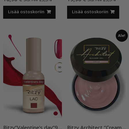
Lisää ostoskoriin
Lisää ostoskoriin
Ale!
Ritzy”Valentine’s day”90, geelilakka TPO vapaa
Ritzy Architect “Cream” rakennegeeli,50ml