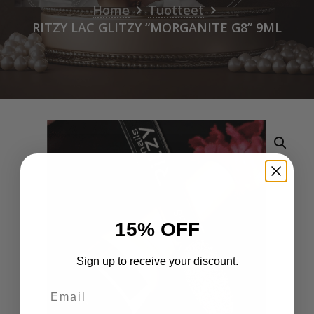
Home
Tuotteet
RITZY LAC GLITZY “MORGANITE G8” 9ML
15% OFF
Sign up to receive your discount.
Email