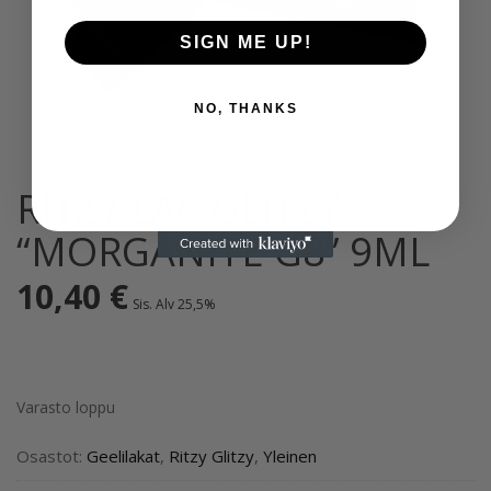
SIGN ME UP!
NO, THANKS
RITZY LAC GLITZY
“MORGANITE G8” 9ML
10,40
€
Sis. Alv 25,5%
Varasto loppu
Osastot:
Geelilakat
,
Ritzy Glitzy
,
Yleinen