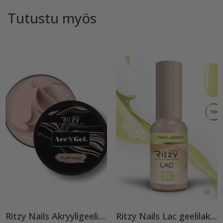
Tutustu myös
Ritzy Nails Akryyligeeli “Nude Beige”,56ml TPO vapaa
Ritzy Nails Lac geelilakka ”Neon Yellow”119 , 9ml TPO vapaa