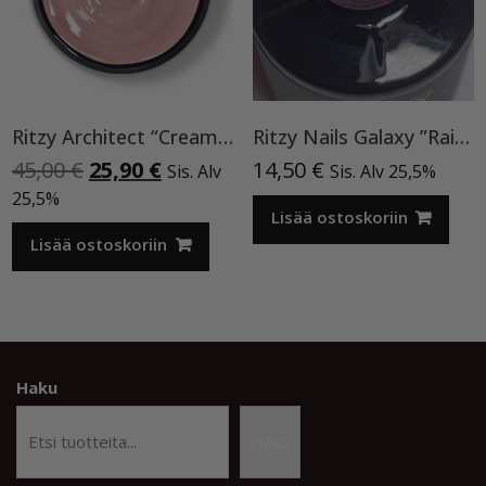
Ritzy Architect “Cream” rakennegeeli,50ml
Ritzy Nails Galaxy ”Rainbow” 8ml
Alkuperäinen
Nykyinen
45,00
€
25,90
€
14,50
€
Sis. Alv
Sis. Alv 25,5%
hinta
hinta
25,5%
oli:
on:
Lisää ostoskoriin
45,00 €.
25,90 €.
Lisää ostoskoriin
Haku
Haku