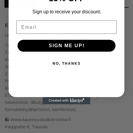
Kuvaus
Sign up to receive your discount.
Email
Kuvaus
Uutuus 🩵🩷💚💛💜 Ritzy Nails Lac setti ” GRACE”
Täydellinen koostumus.
SIGN ME UP!
Täydellinen pigmentaatio (1-2 kerrosta)
Kovettumisaika –
NO, THANKS
30 sek. Led (48W) ja
2 min. UV (36W)
Pois liotettava!
RITZY LAC UV / LED Geelilakka on hypoallergeeninen!
EI OLE TOKSINEN. 5-Free -kaava (formaldehyditön,
tolueeniton, dibutyyliftalaatiton (DBP),
formaldehydihartsiton, kamferiton)
🛍 Www.kauneusstudiokristiina.fi
Kauppatie 6, Tuusula