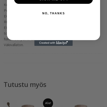
Kovettumisaika – 30 sek. Led (48W) ja 2 min. UV (36W)
Pois liotettava
NO, THANKS
Erittäin tärkeää tietoa!
RITZY LAC UV / LED Geelilakka on hypoallergeeninen!
EI OLE TOKSINEN. 5-Free -kaava (formaldehyditön,
tolueeniton, dibutyyliftalaatiton (DBP),
formaldehydihartsiton, kamferiton)
Väkivallaton.
Tutustu myös
Ale!