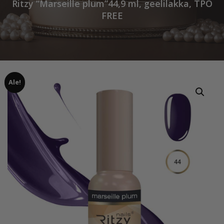
Ritzy ”Marseille plum”44,9 ml, geelilakka, TPO
FREE
Ale!