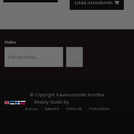
12,50 €.
9,90 €.
Lisää ostoskoriin
Haku
Haku
© Copyright Kauneusstudio Kristiina
Beauty Studio by
Acme Themes
Kassa
Meistä
Oma tili
Ostoskori
Privacy Policy
RITZY NAILS – Ammattilaistason kynsituotteet
TILAUS- JA TOIMITUSEHDOT
Verkkokauppa