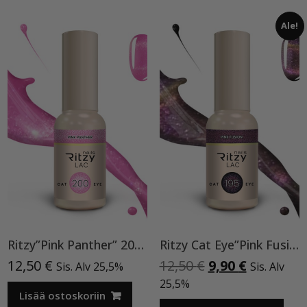
Ale!
Ritzy”Pink Panther” 200, Cat Eye
Ritzy Cat Eye”Pink Fusion”195,geelilakka
Alkuperäinen
Nykyinen
12,50
€
12,50
€
9,90
€
Sis. Alv 25,5%
Sis. Alv
hinta
hinta
25,5%
Lisää ostoskoriin
oli:
on: