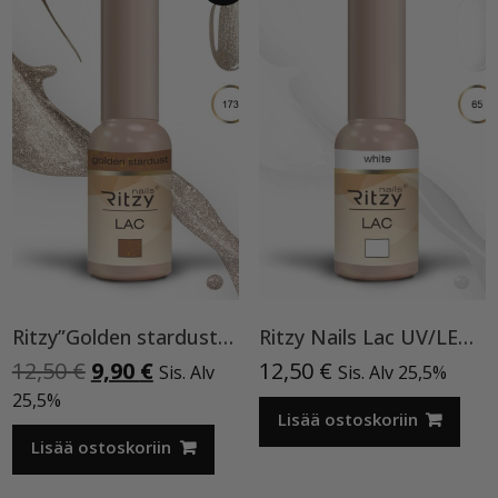
Ritzy”Golden stardust”geelilakka,173 TPO vapaa
Ritzy Nails Lac UV/LED gel polish ”White”65, 9 ml, geelilakka TPO vapaa
Alkuperäinen
Nykyinen
12,50
€
9,90
€
12,50
€
Sis. Alv
Sis. Alv 25,5%
hinta
hinta
25,5%
oli:
on:
Lisää ostoskoriin
12,50 €.
9,90 €.
Lisää ostoskoriin