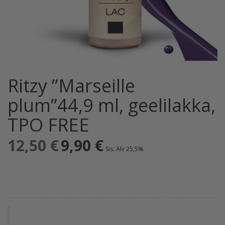
Ritzy ”Marseille
plum”44,9 ml, geelilakka,
TPO FREE
12,50
€
Alkuperäinen
9,90
€
Nykyinen
Sis. Alv 25,5%
hinta
hinta
oli:
on:
12,50 €.
9,90 €.