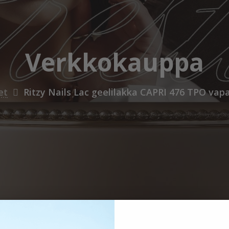
Verkkokauppa
et
Ritzy Nails Lac geelilakka CAPRI 476 TPO vapa