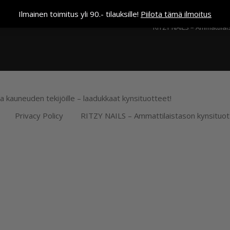
Kassa
Ilmainen toimitus yli 90.- tilauksille!
Piilota tämä ilmoitus
RITZY NAILS – Ammattilai
ja kauneuden tekijöille – laadukkaat kynsituotteet!
Privacy Policy
RITZY NAILS – Ammattilaistason kynsituot