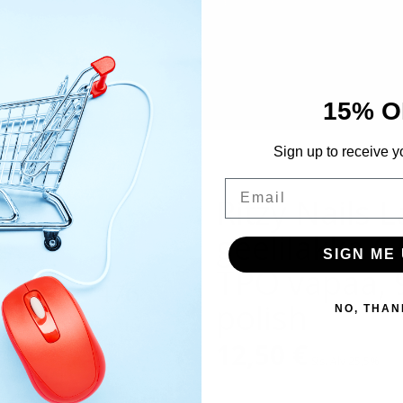
15% O
Sign up to receive y
Email
Ritzy Nails L
geelilakka 
SIGN ME 
TPO vapaa, 9
polish
NO, THAN
12,50
€
Sis. Alv 25,5%