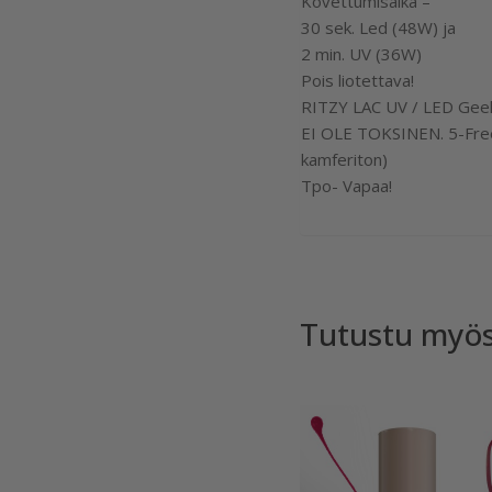
Kovettumisaika –
30 sek. Led (48W) ja
2 min. UV (36W)
Pois liotettava!
RITZY LAC UV / LED Geeli
EI OLE TOKSINEN. 5-Free 
kamferiton)
Tpo- Vapaa!
Tutustu myö