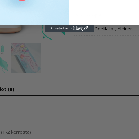
Varasto loppu
Osastot:
Geelilakat
,
Yleinen
iot (0)
 (1-2 kerrosta)