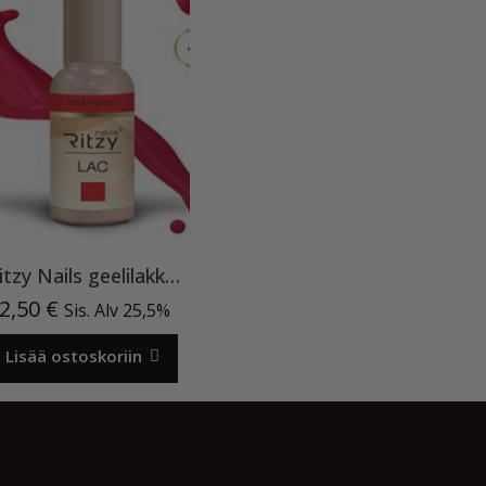
Ritzy Nails geelilakka ”Red Velvet” 45 TPO vapaa, 9 ml
2,50
€
Sis. Alv 25,5%
Lisää ostoskoriin