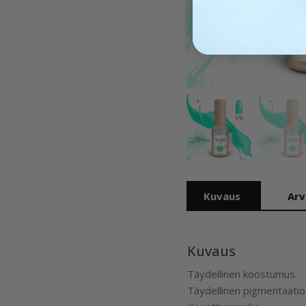
Kuvaus
Arv
Kuvaus
Täydellinen koostumus.
Täydellinen pigmentaatio