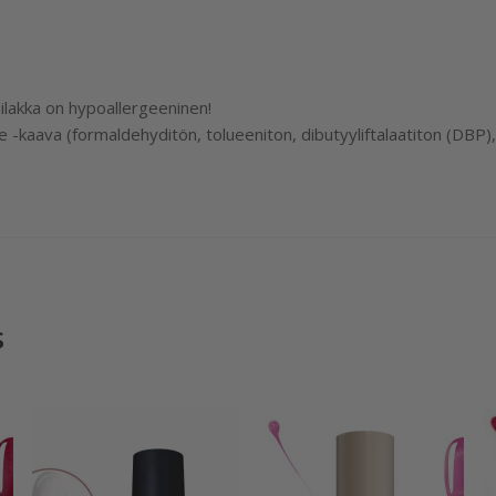
lakka on hypoallergeeninen!
-kaava (formaldehyditön, tolueeniton, dibutyyliftalaatiton (DBP),
s