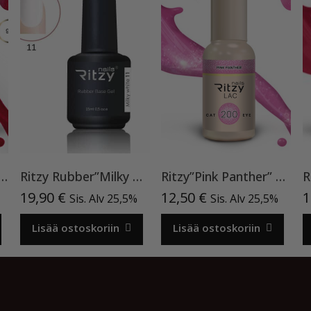
entine’s day”90, geelilakka TPO vapaa
Ritzy Rubber”Milky White”11 , alusgeeli
Ritzy”Pink Panther” 200, Cat Eye
19,90
€
12,50
€
1
Sis. Alv 25,5%
Sis. Alv 25,5%
Lisää ostoskoriin
Lisää ostoskoriin