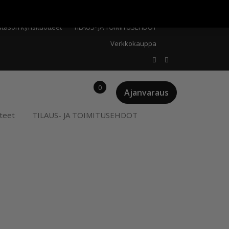
Meistä
Oma tili
Ostoskori
Privacy Policy
stason kynsituotteet
TILAUS- JA TOIMITUSEHDOT
Verkkokauppa
0
Ajanvaraus
teet
TILAUS- JA TOIMITUSEHDOT