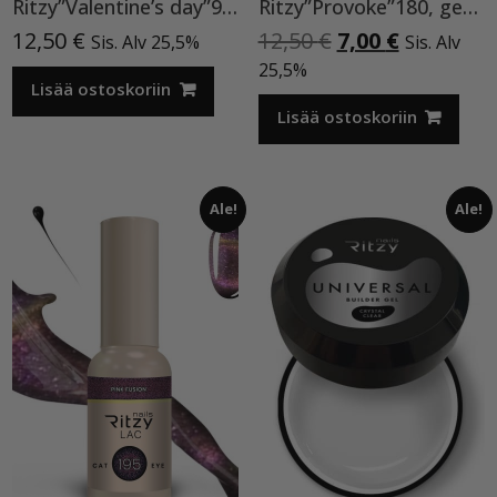
Ritzy”Valentine’s day”90, geelilakka TPO vapaa
Ritzy”Provoke”180, geelilakka
Alkuperäinen
Nykyinen
12,50
€
12,50
€
7,00
€
Sis. Alv 25,5%
Sis. Alv
hinta
hinta
25,5%
Lisää ostoskoriin
oli:
on:
12,50 €.
7,00 €.
Lisää ostoskoriin
Ale!
Ale!