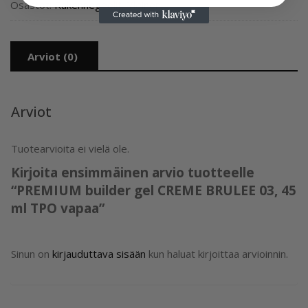
Osastot:
Rakennegeelit
,
Yleinen
Arviot (0)
Arviot
Tuotearvioita ei vielä ole.
Kirjoita ensimmäinen arvio tuotteelle
“PREMIUM builder gel CREME BRULEE 03, 45
ml TPO vapaa”
Sinun on
kirjauduttava sisään
kun haluat kirjoittaa arvioinnin.