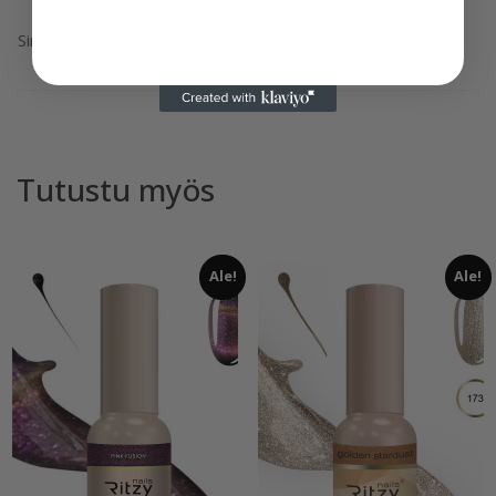
Sinun on
kirjauduttava sisään
kun haluat kirjoittaa arvioinnin.
Tutustu myös
Ale!
Ale!