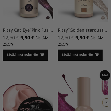
Ritzy Cat Eye”Pink Fusion”195,geelilakka
Ritzy”Golden stardust”geelilakka,173 TPO vapaa
Alkuperäinen
Nykyinen
Alkuperäinen
Nykyinen
12,50
€
9,90
€
12,50
€
9,90
€
Sis. Alv
Sis. Alv
hinta
hinta
hinta
hinta
25,5%
25,5%
oli:
on:
oli:
on:
12,50 €.
9,90 €.
12,50 €.
9,90 €.
Lisää ostoskoriin
Lisää ostoskoriin
Ale!