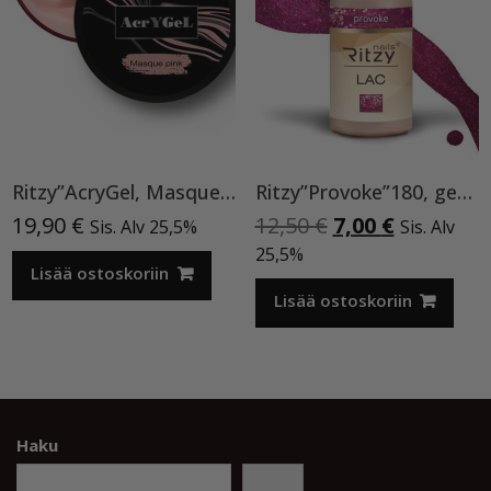
Ritzy”AcryGel, Masque Pink”15ml TPO-VAPAA
Ritzy”Provoke”180, geelilakka
Alkuperäinen
Nykyinen
19,90
€
12,50
€
7,00
€
Sis. Alv 25,5%
Sis. Alv
hinta
hinta
25,5%
Lisää ostoskoriin
oli:
on:
12,50 €.
7,00 €.
Lisää ostoskoriin
Haku