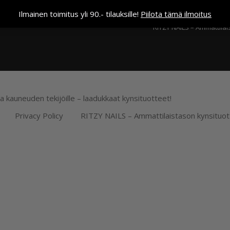
Kassa
Ilmainen toimitus yli 90.- tilauksille!
Piilota tämä ilmoitus
RITZY NAILS – Ammattilai
ja kauneuden tekijöille – laadukkaat kynsituotteet!
Privacy Policy
RITZY NAILS – Ammattilaistason kynsituot