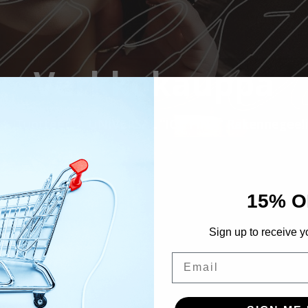
Verkkokauppa
Tuotteet
UNIVERSAL “ICE PINK” Rakennegeeli
15% O
Sign up to receive y
Email