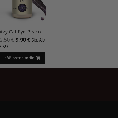
Ritzy Cat Eye”Peacock feather”196, geelilakka
Alkuperäinen
Nykyinen
2,50
€
9,90
€
Sis. Alv
hinta
hinta
5,5%
oli:
on:
12,50 €.
9,90 €.
Lisää ostoskoriin