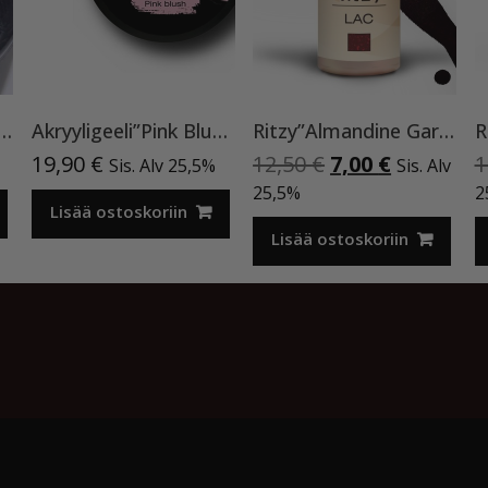
Nails Galaxy ”Rainbow” 8ml
Akryyligeeli”Pink Blush”15ml
Ritzy”Almandine Garnet”,9 ml TPO-VAPAA
Alkuperäinen
Nykyinen
19,90
€
12,50
€
7,00
€
1
Sis. Alv 25,5%
Sis. Alv
hinta
hinta
25,5%
2
Lisää ostoskoriin
oli:
on:
12,50 €.
7,00 €.
Lisää ostoskoriin