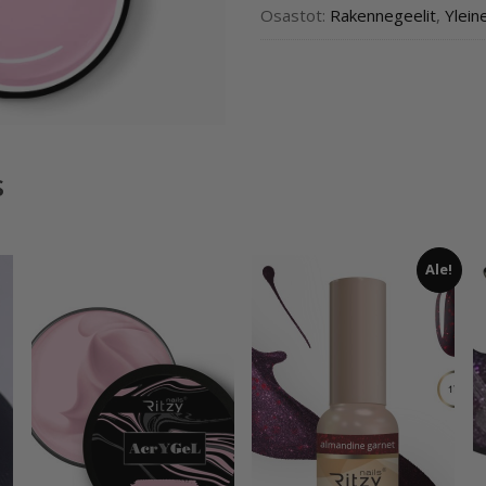
Osastot:
Rakennegeelit
,
Ylein
s
Ale!