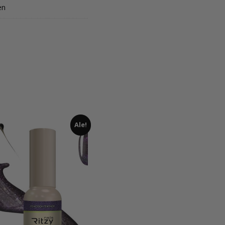
en
Ale!