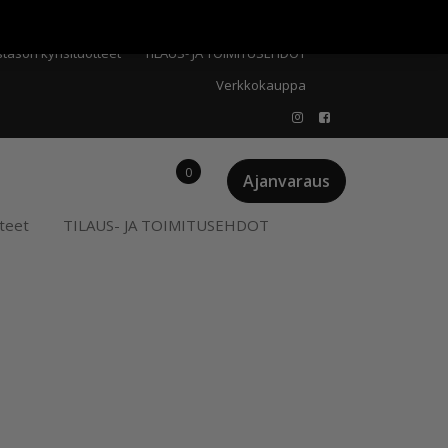
Meistä
Oma tili
Ostoskori
Privacy Policy
stason kynsituotteet
TILAUS- JA TOIMITUSEHDOT
Verkkokauppa
0
Ajanvaraus
teet
TILAUS- JA TOIMITUSEHDOT