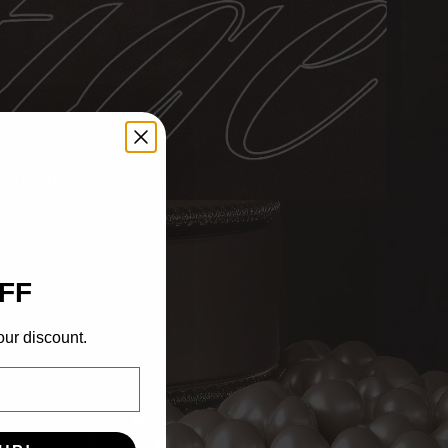
, 15 ml
FF
our discount.