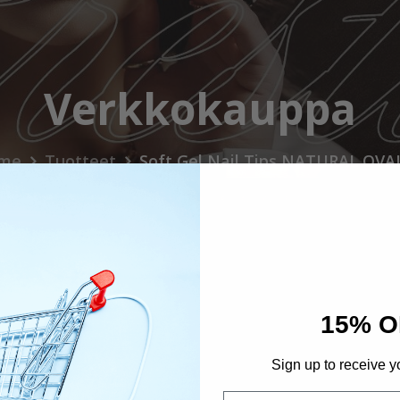
Verkkokauppa
me
Tuotteet
Soft Gel Nail Tips NATURAL OVA
15% O
Sign up to receive y
Email