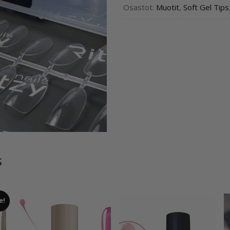
Osastot:
Muotit
,
Soft Gel Tips
s
e!