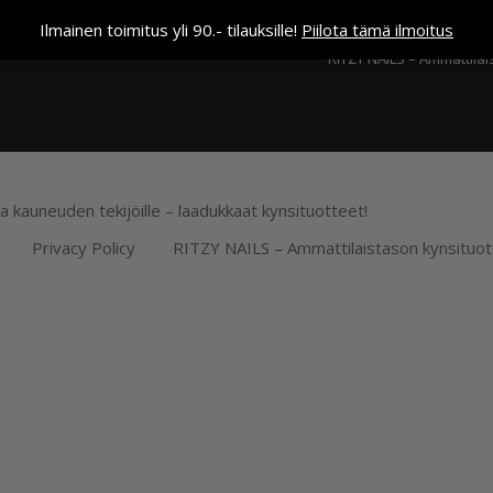
Kassa
Ilmainen toimitus yli 90.- tilauksille!
Piilota tämä ilmoitus
RITZY NAILS – Ammattilai
ja kauneuden tekijöille – laadukkaat kynsituotteet!
Privacy Policy
RITZY NAILS – Ammattilaistason kynsituot