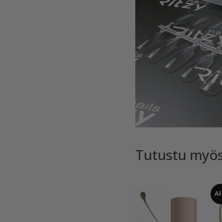
Tutustu myö
Al