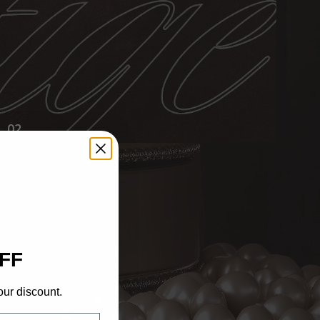
L 02
FF
our discount.