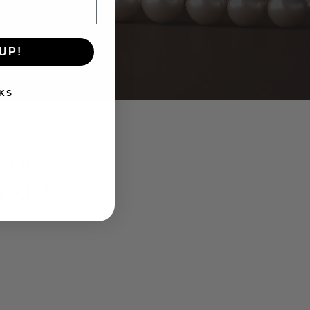
UP!
KS
 Tips
VAL 02