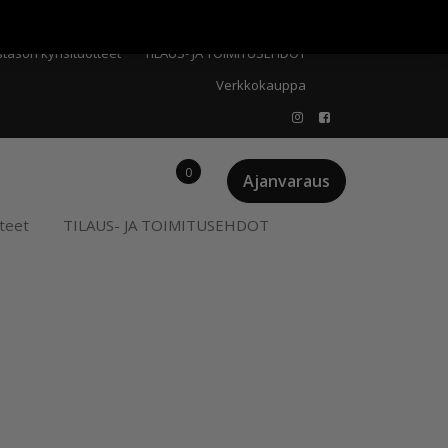
Meistä
Oma tili
Ostoskori
Privacy Policy
stason kynsituotteet
TILAUS- JA TOIMITUSEHDOT
Verkkokauppa
0
Ajanvaraus
teet
TILAUS- JA TOIMITUSEHDOT