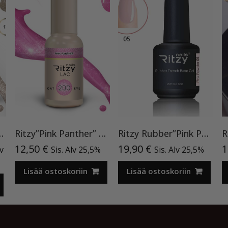
geelilakka,173 TPO vapaa
Ritzy”Pink Panther” 200, Cat Eye
Ritzy Rubber”Pink Powder”05, 15ml, aluslakka TPO vapaa
nen
inen
12,50
€
19,90
€
1
lv
Sis. Alv 25,5%
Sis. Alv 25,5%
a
Lisää ostoskoriin
Lisää ostoskoriin
€.