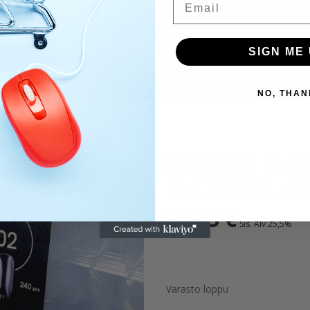
SIGN ME 
NO, THAN
Soft Gel Nail
NATURAL O
13,63
€
Sis. Alv 25,5%
Varasto loppu