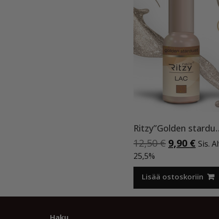
Ritzy”Golden stardust”
Alkuperäi
Nyky
12,50
€
9,90
€
Sis. A
hinta
hint
25,5%
oli:
on:
12,50 €.
9,90 
Lisää ostoskoriin
Haku