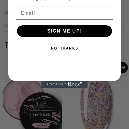
Email
Varasto loppu
Osastot:
Muotit
,
Soft Gel Tips
,
Yleinen
SIGN ME UP!
Tutustu myös
NO, THANKS
Ale!