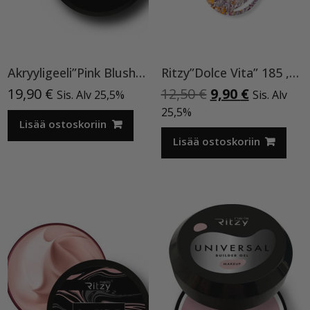
Akryyligeeli”Pink Blush”15ml
Ritzy”Dolce Vita” 185 ,9ml TPO vapaa
Alkuperäinen
Nykyinen
19,90
€
12,50
€
9,90
€
Sis. Alv 25,5%
Sis. Alv
hinta
hinta
25,5%
Lisää ostoskoriin
oli:
on:
12,50 €.
9,90 €.
Lisää ostoskoriin