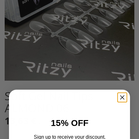
Soft Gel Nail Tips
ALMOND 06
13,63
€
15% OFF
Sis. Alv 25,5%
Sign up to receive your discount.