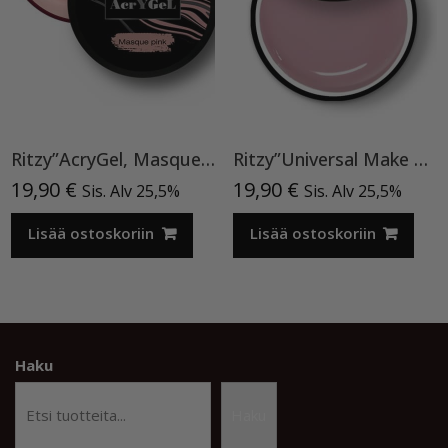
Ritzy”AcryGel, Masque Pink”15ml TPO-VAPAA
Ritzy”Universal Make Up”15ml, rakennegeeli TPO vapaa
19,90
€
19,90
€
Sis. Alv 25,5%
Sis. Alv 25,5%
Lisää ostoskoriin
Lisää ostoskoriin
Haku
Haku