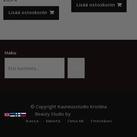
oli:
on:
Lisää ostoskoriin
45,00 €.
25,90 €.
Lisää ostoskoriin
Haku
Haku
© Copyright Kauneusstudio Kristiina
Beauty Studio by
Acme Themes
Kassa
Meistä
Oma tili
Ostoskori
Privacy Policy
RITZY NAILS – Ammattilaistason kynsituotteet