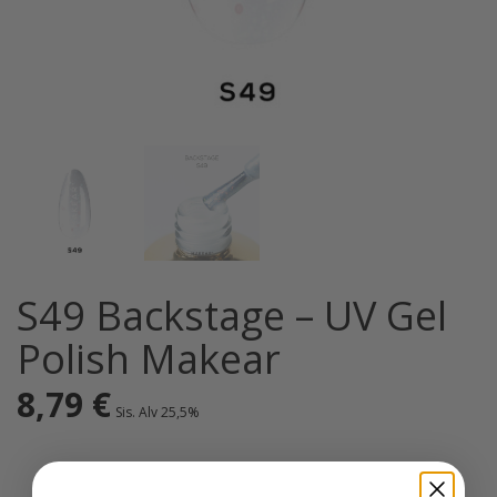
S49 Backstage – UV Gel
Polish Makear
8,79
€
Sis. Alv 25,5%