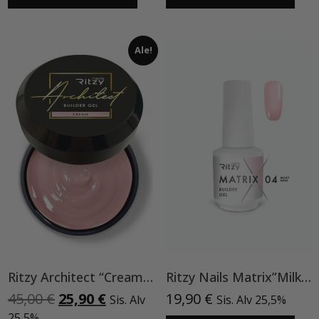
Ale!
Ritzy Architect “Cream” rakennegeeli,50ml
Ritzy Nails Matrix”Milky Rose” rakennegeeli, 04 9ml, Bottle builder gel
Alkuperäinen
Nykyinen
45,00
€
25,90
€
19,90
€
Sis. Alv
Sis. Alv 25,5%
hinta
hinta
25,5%