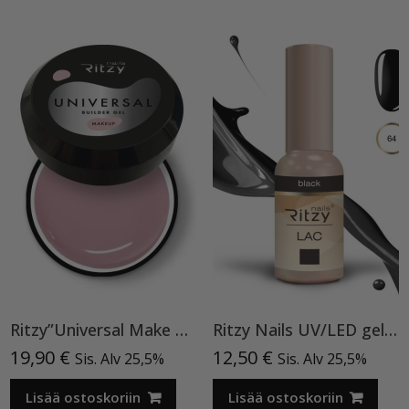
Ritzy”Universal Make Up”15ml, rakennegeeli TPO vapaa
Ritzy Nails UV/LED gel polish ”Black” 64, 9ml, geelilakka TPO vapaa
19,90
€
12,50
€
Sis. Alv 25,5%
Sis. Alv 25,5%
Lisää ostoskoriin
Lisää ostoskoriin