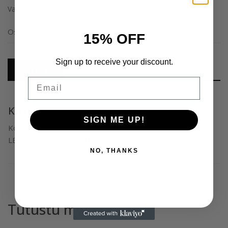
Varasto loppu
Osastot:
MAKEAR kynsituotteet
,
Yleinen
15% OFF
Sign up to receive your discount.
Kuvaus
Email
Kuvaus
SIGN ME UP!
Korkea pigmentti ja kermainen koostumus
LED lamp min. 48W – 1min. 36W UV lamp – 2min
NO, THANKS
Tutustu myös