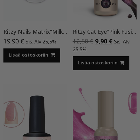
Ritzy Nails Matrix”Milky Rose” rakennegeeli, 04 9ml, Bottle builder gel
Ritzy Cat Eye”Pink Fusion”195,geelilakka
Alkuperäinen
Nykyinen
19,90
€
12,50
€
9,90
€
Sis. Alv 25,5%
Sis. Alv
hinta
hinta
25,5%
Lisää ostoskoriin
oli:
on:
12,50 €.
9,90 €.
Lisää ostoskoriin