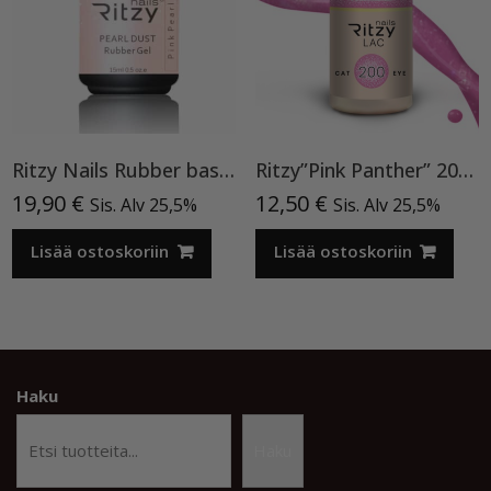
Ritzy Nails Rubber base ”Pink Pearl” pohjageeli, 15 ml
Ritzy”Pink Panther” 200, Cat Eye
19,90
€
12,50
€
Sis. Alv 25,5%
Sis. Alv 25,5%
Lisää ostoskoriin
Lisää ostoskoriin
Haku
Haku