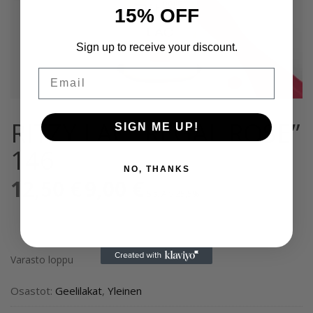
15% OFF
Sign up to receive your discount.
Email
RITZY LAC “REGAL ROSE”
SIGN ME UP!
146
NO, THANKS
12,50
€
Alkuperäinen
9,00
€
Nykyinen
Sis. Alv 25,5%
hinta
hinta
oli:
on:
12,50 €.
9,00 €.
Varasto loppu
Osastot:
Geelilakat
,
Yleinen