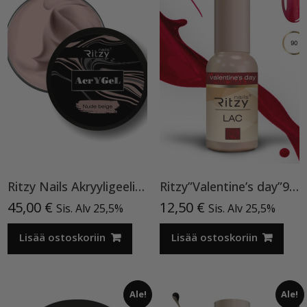
Ritzy Nails Akryyligeeli “Nude Beige”,56ml TPO vapaa
Ritzy”Valentine’s day”90, geelilakka TPO vapaa
45,00
€
12,50
€
Sis. Alv 25,5%
Sis. Alv 25,5%
Lisää ostoskoriin
Lisää ostoskoriin
Ale!
Ale!