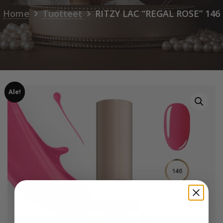
Home
Tuotteet
RITZY LAC “REGAL ROSE” 146
Ale!