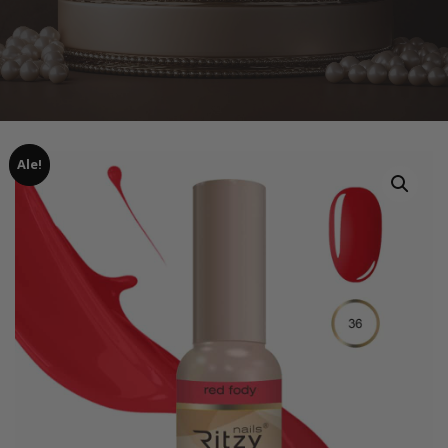
Ale!
Home
Tuotteet
RITZY LAC RED FODY 36, 9 ml