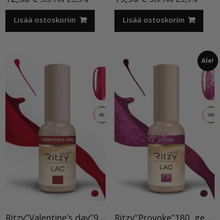
Lisää ostoskoriin
Lisää ostoskoriin
Ale!
Ritzy”Valentine’s day”90, geelilakka TPO vapaa
Ritzy”Provoke”180, geelilakka