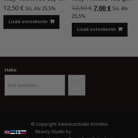
Alkuperäinen
Nykyinen
12,50
€
12,50
€
7,00
€
Sis. Alv 25,5%
Sis. Alv
hinta
hinta
25,5%
Lisää ostoskoriin
oli:
on:
12,50 €.
7,00 €.
Lisää ostoskoriin
Haku
Haku
© Copyright Kauneusstudio Kristiina
Beauty Studio by
Acme Themes