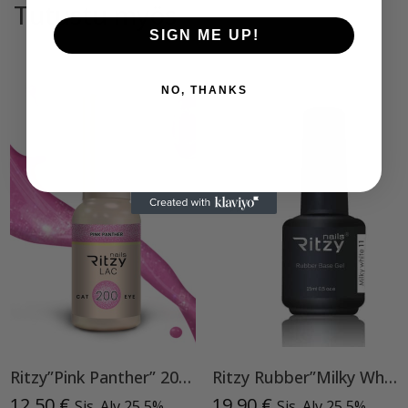
Tutustu myös
SIGN ME UP!
NO, THANKS
Ritzy”Pink Panther” 200, Cat Eye
Ritzy Rubber”Milky White”11 , alusgeeli
12,50
€
19,90
€
Sis. Alv 25,5%
Sis. Alv 25,5%