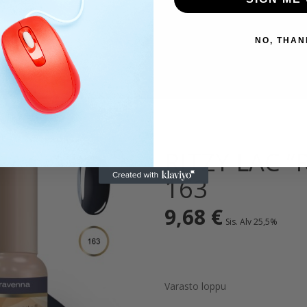
NO, THAN
RITZY LAC 
163
9,68
€
Sis. Alv 25,5%
Varasto loppu