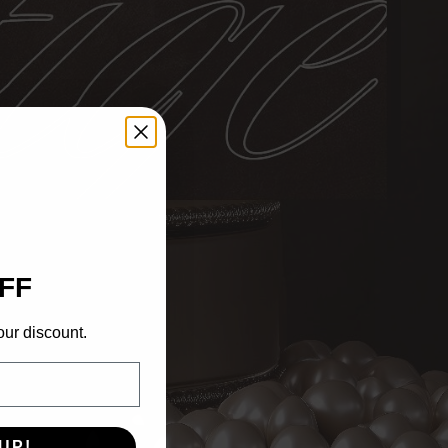
FF
our discount.
UP!