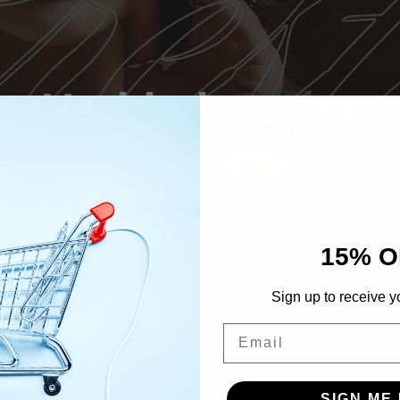
Verkkokauppa
Home
Tuotteet
RITZY LAC “RAVENNA” 163
15% O
Sign up to receive y
Email
SIGN ME 