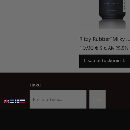
Ritzy Rubber”Milky White”11 , alusg
19,90
€
Sis. Alv 25,5%
Lisää ostoskoriin
Haku
Haku
© Copyright Kauneusstudio Kristiina
Beauty Studi