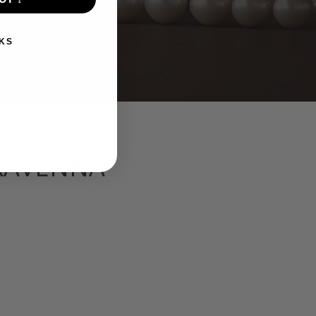
KS
“RAVENNA”