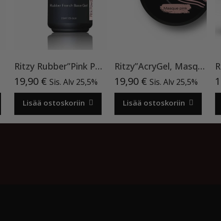
eeli
Ritzy Rubber”Pink Powder”05, 15ml, aluslakka TPO vapaa
Ritzy”AcryGel, Masque Pink”15ml TPO-VAPAA
19,90
€
19,90
€
1
Sis. Alv 25,5%
Sis. Alv 25,5%
Lisää ostoskoriin
Lisää ostoskoriin
o by
Acme Themes
Kassa