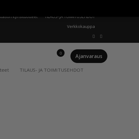
Meistä
Oma tili
Ostoskori
Privacy Policy
stason kynsituotteet
TILAUS- JA TOIMITUSEHDOT
Verkkokauppa
0
Ajanvaraus
teet
TILAUS- JA TOIMITUSEHDOT