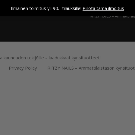
Kassa
Ilmainen toimitus yli 90.- tilauksille!
Piilota tämä ilmoitus
RITZY NAILS – Ammattilai
ja kauneuden tekijöille – laadukkaat kynsituotteet!
Privacy Policy
RITZY NAILS – Ammattilaistason kynsituot