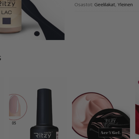
Osastot:
Geelilakat
,
Yleinen
s