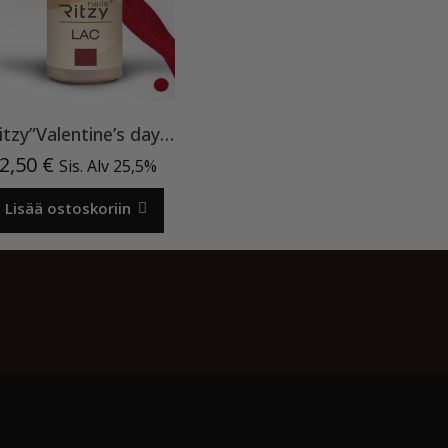
Ritzy”Valentine’s day”90, geelilakka TPO vapaa
2,50
€
Sis. Alv 25,5%
Lisää ostoskoriin
Meistä
Oma tili
Ostoskori
Privacy Policy