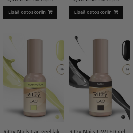
Lisää ostoskoriin
Lisää ostoskoriin
Ritzy Nails Lac geelilakka ”Neon Yellow”119 , 9ml TPO vapaa
Ritzy Nails UV/LED gel polish ”Black” 64, 9ml, geelilakka TPO vapaa