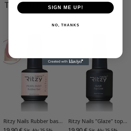
Tutustu myös
SIGN ME UP!
NO, THANKS
Ritzy Nails Rubber base ”Pink Pearl” pohjageeli, 15 ml
Ritzy Nails ”Glaze” top TPO vapaa
19,90
€
19,90
€
Sis. Alv 25,5%
Sis. Alv 25,5%