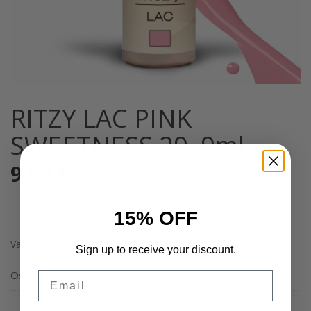
RITZY LAC PINK
SWEETNESS 29 ,9ml
9,68
€
Sis. Alv 25,5%
15% OFF
Varasto loppu
Sign up to receive your discount.
Osastot:
Geelilakat
,
Yleinen
Email