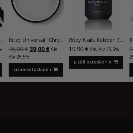
ndine Garnet”,9 ml TPO-VAPAA
Ritzy Universal ”Chrystal clear” 50 ml TPO vapaa
Ritzy Nails Rubber Base Gel Clear 15ml UV/LED geelilakka base coat 🔥 Best Seller!
nen
inen
Alkuperäinen
Nykyinen
45,00
€
39,00
€
19,90
€
1
lv
Sis.
Sis. Alv 25,5%
a
hinta
hinta
Alv 25,5%
2
oli:
on:
Lisää ostoskoriin
€.
45,00 €.
39,00 €.
Lisää ostoskoriin