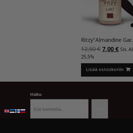
Ritzy”Alma
Alkuperäi
Nyky
12,50
€
7,00
€
Sis. A
hinta
hint
25,5%
oli:
on:
12,50 €.
7,00 
Lisää ostoskoriin
Haku
Haku