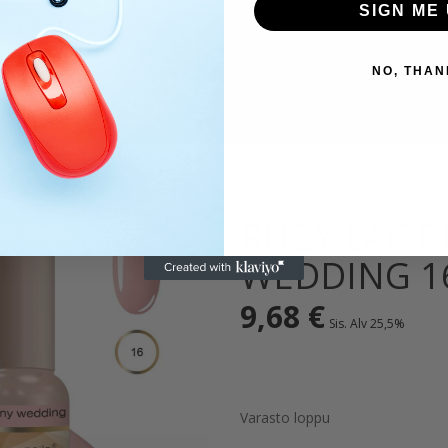
SIGN ME 
NO, THAN
RITZY LAC 
WEDDING 1
9,68
€
Sis. Alv 25,5%
Varasto loppu