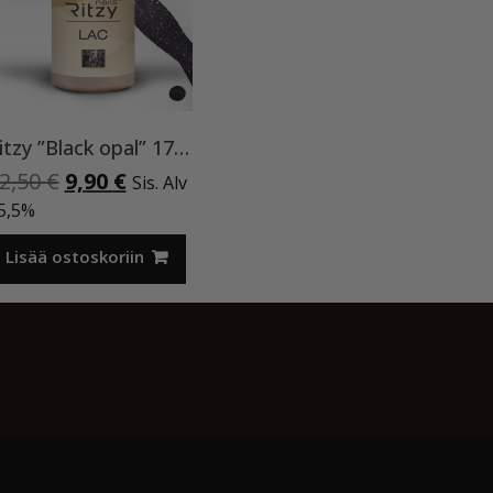
Ritzy ”Black opal” 178, 9ml, geelilakka TPO vapaa
Alkuperäinen
Nykyinen
2,50
€
9,90
€
Sis. Alv
hinta
hinta
5,5%
oli:
on:
12,50 €.
9,90 €.
Lisää ostoskoriin