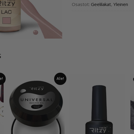
Osastot:
Geelilakat
,
Yleinen
s
e!
Ale!