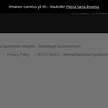
Kassa
Ilmainen toimitus yli 90.- tilauksille!
Piilota tämä ilmoitus
RITZY NAILS – Ammattilai
ja kauneuden tekijöille – laadukkaat kynsituotteet!
Privacy Policy
RITZY NAILS – Ammattilaistason kynsituot