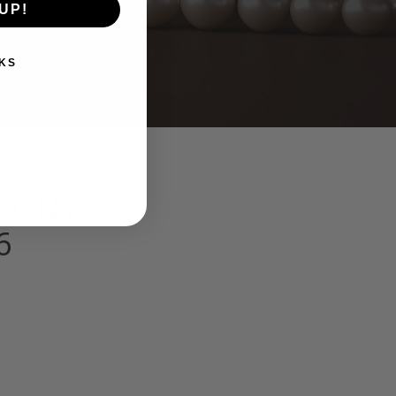
UP!
KS
PEONY
6