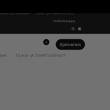
Meistä
Oma tili
Ostoskori
Privacy Policy
stason kynsituotteet
TILAUS- JA TOIMITUSEHDOT
Verkkokauppa
0
Ajanvaraus
teet
TILAUS- JA TOIMITUSEHDOT