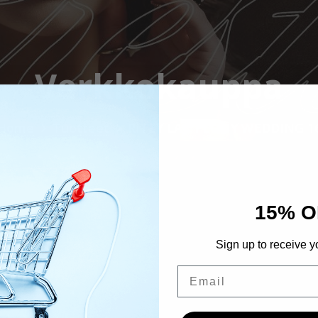
Verkkokauppa
Home
Tuotteet
RITZY LAC PEONY WEDDING 1
15% O
Sign up to receive y
Email