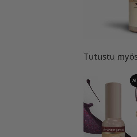
Tutustu myö
Al