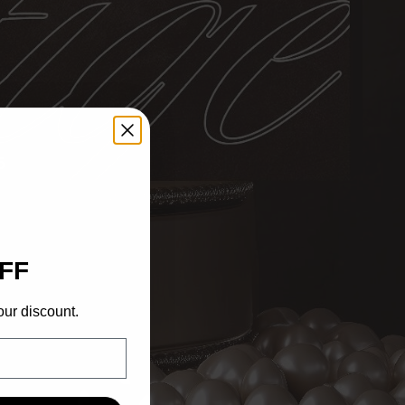
6
FF
our discount.