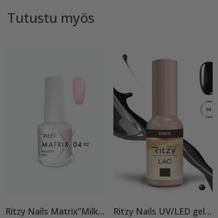
Tutustu myös
Ritzy Nails Matrix”Milky Rose” rakennegeeli, 04 9ml, Bottle builder gel
Ritzy Nails UV/LED gel polish ”Black” 64, 9ml, geelilakka TPO vapaa