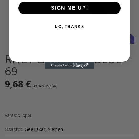
SIGN ME UP!
NO, THANKS
RITZY LAC JEANS BLUE
69
9,68
€
Sis. Alv 25,5%
Varasto loppu
Osastot:
Geelilakat
,
Yleinen