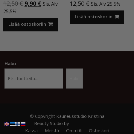
Alkuperäinen
Nykyinen
12,50
€
9,90
€
12,50
€
Sis. Alv
Sis. Alv 25,5%
hinta
hinta
25,5%
oli:
on:
Lisää ostoskoriin
12,50 €.
9,90 €.
Lisää ostoskoriin
Haku
Haku
© Copyright Kauneusstudio Kristiina
Beauty Studio by
Acme Themes
Kassa
Meistä
Oma tili
Ostoskori