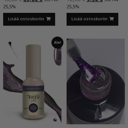
hinta
hinta
hinta
hinta
25,5%
25,5%
oli:
on:
oli:
on:
45,00 €.
39,00 €.
12,50 €.
9,90 €.
Lisää ostoskoriin
Lisää ostoskoriin
Ale!