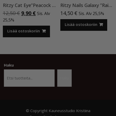
Ritzy Cat Eye”Peacock feather”196, geelilakka
Ritzy Nails Galaxy ”Rainbow” 8ml
Alkuperäinen
Nykyinen
12,50
€
9,90
€
14,50
€
Sis. Alv
Sis. Alv 25,5%
hinta
hinta
25,5%
oli:
on:
Lisää ostoskoriin
12,50 €.
9,90 €.
Lisää ostoskoriin
Haku
Haku
© Copyright Kauneusstudio Kristiina