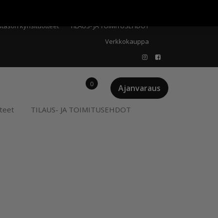
Meistä
Oma tili
Ostoskori
Privacy Policy
stason kynsituotteet
TILAUS- JA TOIMITUSEHDOT
Verkkokauppa
0
Ajanvaraus
teet
TILAUS- JA TOIMITUSEHDOT