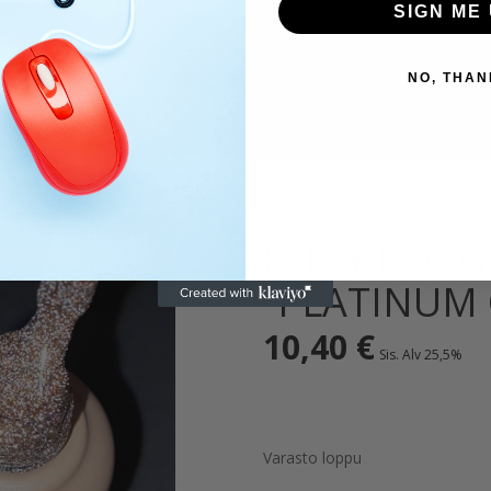
SIGN ME 
NO, THAN
RITZY LAC G
“PLATINUM 
10,40
€
Sis. Alv 25,5%
Varasto loppu