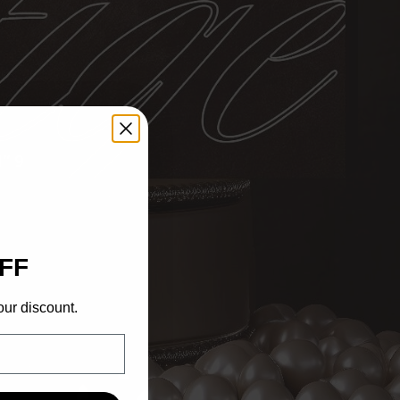
” 9
FF
our discount.