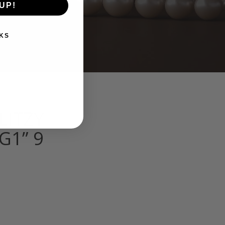
UP!
KS
LITZY
G1” 9