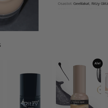
Osastot:
Geelilakat
,
Ritzy Glit
s
Ale!