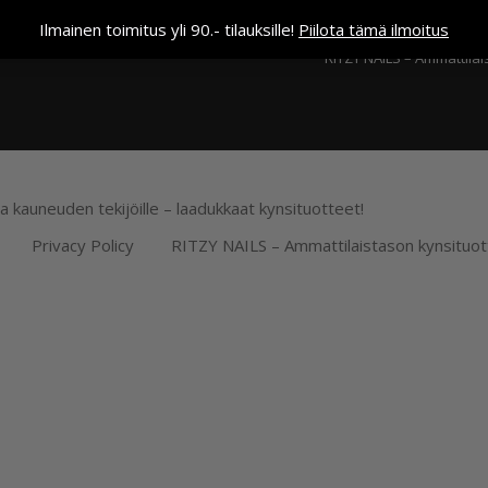
Kassa
Ilmainen toimitus yli 90.- tilauksille!
Piilota tämä ilmoitus
RITZY NAILS – Ammattilai
ja kauneuden tekijöille – laadukkaat kynsituotteet!
Privacy Policy
RITZY NAILS – Ammattilaistason kynsituot