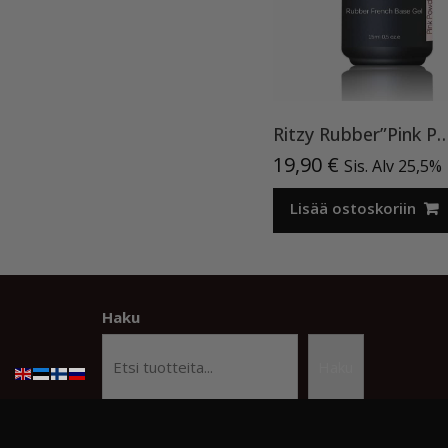
Ritzy Rubber”Pink Powder”05, 15ml, alusla
19,90
€
Sis. Alv 25,5%
Lisää ostoskoriin
Haku
Haku