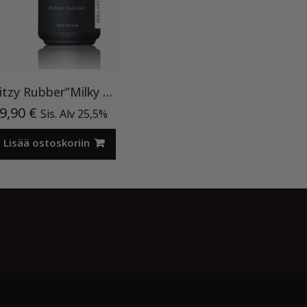
Ritzy Rubber”Milky White”11 , alusgeeli
9,90
€
Sis. Alv 25,5%
Lisää ostoskoriin