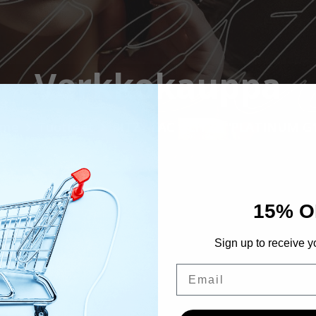
Verkkokauppa
ome
Tuotteet
RITZY LAC GLITZY “PLATINUM G1
15% O
Sign up to receive y
Email