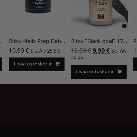
kka TPO vapaa
Ritzy Nails Prep Dehydrator
Ritzy ”Black opal” 178, 9ml, geelilakka TPO vapaa
Alkuperäinen
Nykyinen
10,90
€
12,50
€
9,90
€
1
Sis. Alv 25,5%
Sis. Alv
hinta
hinta
25,5%
Lisää ostoskoriin
oli:
on:
12,50 €.
9,90 €.
Lisää ostoskoriin