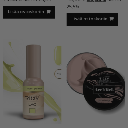
hinta
hinta
25,5%
Lisää ostoskoriin
oli:
on:
45,00 €.
39,00 €.
Lisää ostoskoriin