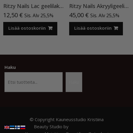
Ritzy Nails Lac geelilakka ”Neon Yellow”119 , 9ml TPO vapaa
Ritzy Nails Akryyligeeli “Nude Beige”,56ml TPO vapaa
12,50
€
45,00
€
Sis. Alv 25,5%
Sis. Alv 25,5%
Lisää ostoskoriin
Lisää ostoskoriin
Haku
Haku
© Copyright Kauneusstudio Kristiina
Beauty Studio by
Acme Themes