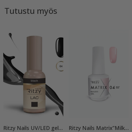
Tutustu myös
Ritzy Nails UV/LED gel polish ”Black” 64, 9ml, geelilakka TPO vapaa
Ritzy Nails Matrix”Milky Rose” rakennegeeli, 04 9ml, Bottle builder gel