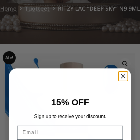
Home
Tuotteet
RITZY LAC “DEEP SKY” N9 9ML
Ale!
15% OFF
Sign up to receive your discount.
Email