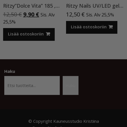
Ritzy”Dolce Vita” 185 ,9ml TPO vapaa
Ritzy Nails UV/LED gel polish ”Black” 64, 9ml, geelilakka TPO vapaa
Alkuperäinen
Nykyinen
12,50
€
9,90
€
12,50
€
Sis. Alv
Sis. Alv 25,5%
hinta
hinta
25,5%
oli:
on:
Lisää ostoskoriin
12,50 €.
9,90 €.
Lisää ostoskoriin
Haku
Haku
© Copyright Kauneusstudio Kristiina