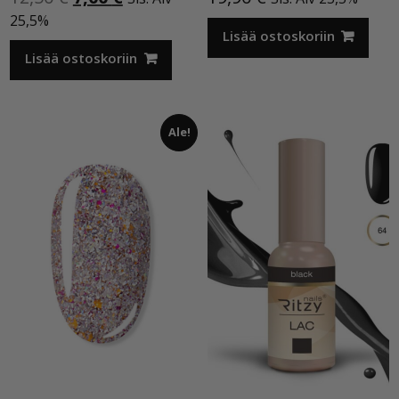
hinta
hinta
25,5%
oli:
on:
Lisää ostoskoriin
12,50 €.
7,00 €.
Lisää ostoskoriin
Ale!