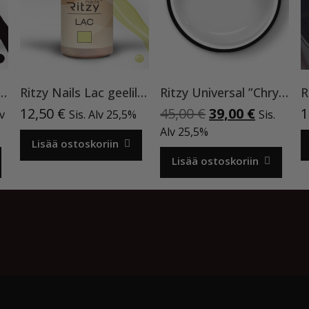
ndine Garnet”,9 ml TPO-VAPAA
Ritzy Nails Lac geelilakka ”Neon Yellow”119 , 9ml TPO vapaa
Ritzy Universal ”Chrystal clear” 50 ml TPO vapaa
nen
inen
Alkuperäinen
Nykyine
12,50
€
45,00
€
39,00
€
1
lv
Sis. Alv 25,5%
Sis.
a
hinta
hinta
Alv 25,5%
Lisää ostoskoriin
oli:
on:
€.
45,00 €.
39,00 €.
Lisää ostoskoriin