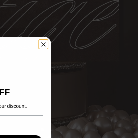
L
FF
our discount.