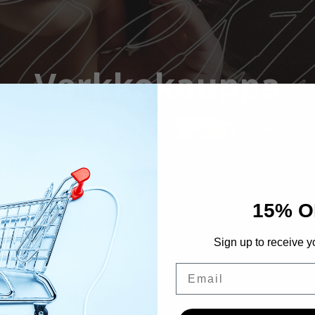
Verkkokauppa
Home
Tuotteet
RITZY LAC 268 “SKYDIVE” 9M
15% O
Sign up to receive y
Email