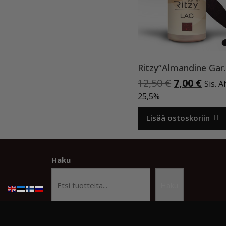
Ritzy”Alma
Alkuperäi
Nyky
12,50
€
7,00
€
Sis. A
hinta
hint
25,5%
oli:
on:
12,50 €.
7,00 
Lisää ostoskoriin
Haku
Haku