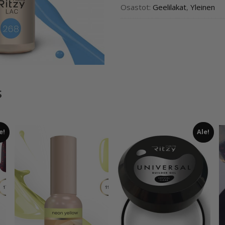
Osastot:
Geelilakat
,
Yleinen
s
e!
Ale!