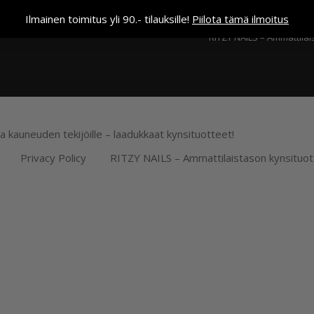
Kassa
Ilmainen toimitus yli 90.- tilauksille!
Piilota tämä ilmoitus
RITZY NAILS – Ammattilai
ja kauneuden tekijöille – laadukkaat kynsituotteet!
Privacy Policy
RITZY NAILS – Ammattilaistason kynsituot