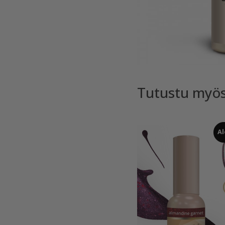
Tutustu myö
Al