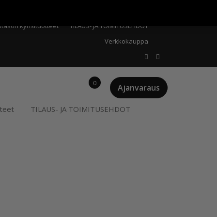
Meistä
Oma tili
Ostoskori
Privacy Policy
stason kynsituotteet
TILAUS- JA TOIMITUSEHDOT
Verkkokauppa
0
Ajanvaraus
teet
TILAUS- JA TOIMITUSEHDOT