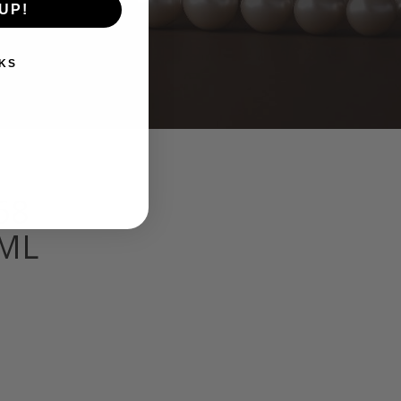
UP!
KS
68
9ML