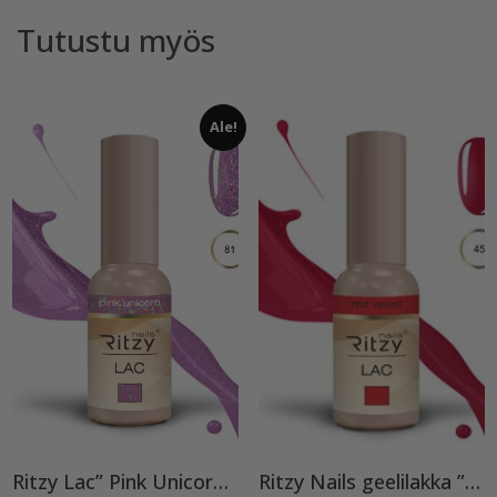
Tutustu myös
Ale!
Ritzy Lac” Pink Unicorn”81, geelilakka TPO vapaa
Ritzy Nails geelilakka ”Red Velvet” 45 TPO vapaa, 9 ml