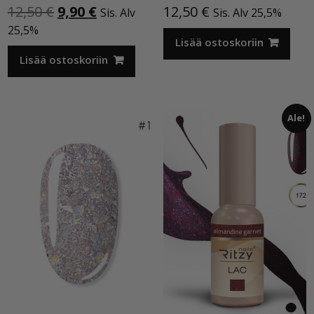
Alkuperäinen
Nykyinen
12,50
€
9,90
€
12,50
€
Sis. Alv
Sis. Alv 25,5%
hinta
hinta
25,5%
oli:
on:
Lisää ostoskoriin
12,50 €.
9,90 €.
Lisää ostoskoriin
Ale!