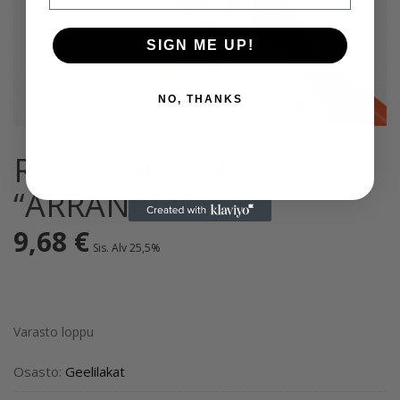
SIGN ME UP!
NO, THANKS
RITZY LAC 264
“ARRANCIA”
9,68
€
Sis. Alv 25,5%
Varasto loppu
Osasto:
Geelilakat